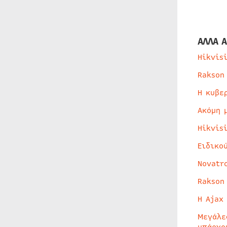
ΑΛΛΑ Α
Hikvis
Rakson
Η κυβε
Ακόμη 
Hikvis
Ειδικο
Novatr
Rakson
Η Ajax
Μεγάλε
υπάρχο