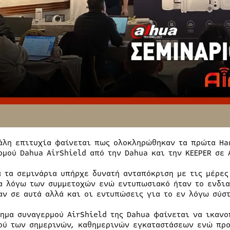
άλη επιτυχία φαίνεται πως ολοκληρώθηκαν τα πρώτα Han
ρμού Dahua AirShield από την Dahua και την KEEPER σε 
ά τα σεμινάρια υπήρχε δυνατή ανταπόκριση με τις μέρες
α λόγω των συμμετοχών ενώ εντυπωσιακό ήταν το ενδια
αν σε αυτά αλλά και οι εντυπώσεις για το εν λόγω σύσ
τημα συναγερμού AirShield της Dahua φαίνεται να ικανο
ού των σημερινών, καθημερινών εγκαταστάσεων ενώ προ