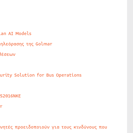
lan AI Models
τηλεόρασης της Golmar
θέσεων
urity Solution for Bus Operations
HS2016NKE
r
υνητές προειδοποιούν για τους κινδύνους που