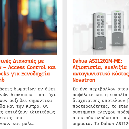
ινές Διακοπές με
Dahua ASI1201M-ME:
 – Access Control και
Αξιοπιστία, ευελιξία 
cks για Ξενοδοχεία
ανταγωνιστικό κόστος
nb
Novatron
ιάσεις δωματίων εν όψει
Σε ένα περιβάλλον όπου
ινών διακοπών – και όχι
ασφάλεια και η ευκολία
ουν αυξηθεί σημαντικά
διαχείρισης αποτελούν 
δα και την Κύπρο. Οι
προτεραιότητες, τα stan
ς εστιάζουν ιδιαιτέρως
συστήματα ελέγχου πρόσ
εσίες που
αποκτούν ολοένα και με
ουν, και μάλι…
σημασία. Το Dahua ASI1