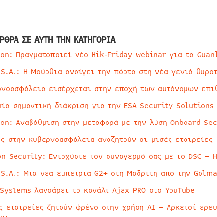
ΡΘΡΑ ΣΕ ΑΥΤΗ ΤΗΝ ΚΑΤΗΓΟΡΙΑ
ion: Πραγματοποιεί νέο Hik-Friday webinar για τα Guan
 S.A.: Η Μούρθια ανοίγει την πόρτα στη νέα γενιά θυρο
ρνοασφάλεια εισέρχεται στην εποχή των αυτόνομων επι
μία σημαντική διάκριση για την ESA Security Solutions
ion: Αναβάθμιση στην μεταφορά με την λύση Onboard Sec
ύς στην κυβερνοασφάλεια αναζητούν οι μισές εταιρείες
on Security: Ενισχύστε τον συναγερμό σας με το DSC – 
 S.A.: Μία νέα εμπειρία G2+ στη Μαδρίτη από την Golma
 Systems λανσάρει το κανάλι Ajax PRO στο YouTube
ς εταιρείες ζητούν φρένο στην χρήση AI – Αρκετοί ερε
υν