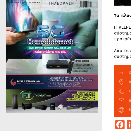
Τα πλά
Η KEEP
σύστημ
προτρέ
Από ότ
σύστημ
F