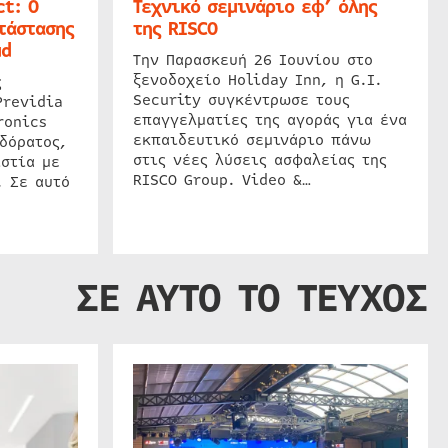
t: Ο
Τεχνικό σεμινάριο εφ’ όλης
τάστασης
της RISCO
ud
Την Παρασκευή 26 Ιουνίου στο
ξενοδοχείο Holiday Inn, η G.I.
ς
Security συγκέντρωσε τους
Previdia
επαγγελματίες της αγοράς για ένα
ronics
εκπαιδευτικό σεμινάριο πάνω
δόρατος,
στις νέες λύσεις ασφαλείας της
στία με
RISCO Group. Video &…
. Σε αυτό
ΣΕ ΑΥΤΟ ΤΟ ΤΕΥΧΟΣ