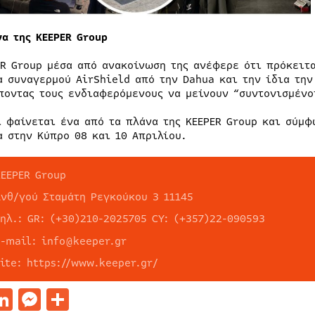
να της KEEPER Group
ER Group μέσα από ανακοίνωση της ανέφερε ότι πρόκειτα
α συναγερμού AirShield από την Dahua και την ίδια την
ποντας τους ενδιαφερόμενους να μείνουν “συντονισμένο
ι φαίνεται ένα από τα πλάνα της KEEPER Group και σύμφ
α στην Κύπρο 08 και 10 Απριλίου.
KEEPER Group
Ανθ/γού Σταμάτη Ρεγκούκου 3 11145
τηλ.: GR: (+30)210-2025705 CY: (+357)22-090593
e-mail: info@keeper.gr
site: https://www.keeper.gr/
acebook
LinkedIn
Messenger
Μοιραστείτε