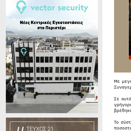
Με μεγ
Συναγε
Σε αυτ
γρήγορ
βρέθηκ
Το σύσ
ποσοστ