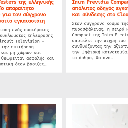
Testers της ελληνικής
Inim Previdia Compac
Το απαραίτητο
απόλυτος οδηγός εγκα
 για τον σύγχρονο
και σύνδεσης στο Clo
ατία εγκαταστάτη
Στον σύγχρονο κόσμο τη
πυρασφάλειας, η σειρά 
ταση ενός συστήματος
Compact της Inim Elect
 κυκλώματος τηλεόρασης
αποτελεί την αιχμή του 
ircuit Television –
συνδυάζοντας την αξιοπι
 την επιτήρηση
την ψηφιακή καινοτομία
 και μη χώρων και
το άρθρο, θα ανα…
 θεωρείται ασφαλής και
ατική όταν βασίζετ…