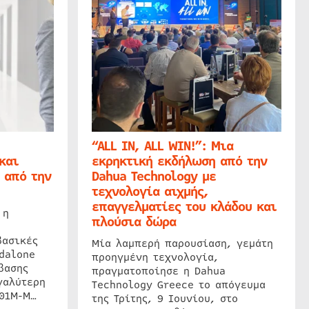
“ALL IN, ALL WIN!”: Μια
και
εκρηκτική εκδήλωση από την
 από την
Dahua Technology με
τεχνολογία αιχμής,
επαγγελματίες του κλάδου και
 η
πλούσια δώρα
βασικές
Μία λαμπερή παρουσίαση, γεμάτη
dalone
προηγμένη τεχνολογία,
βασης
πραγματοποίησε η Dahua
γαλύτερη
Technology Greece το απόγευμα
201M-M…
της Τρίτης, 9 Ιουνίου, στο