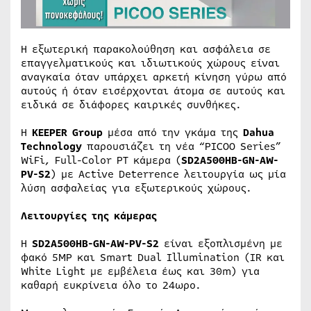
Η εξωτερική παρακολούθηση και ασφάλεια σε
επαγγελματικούς και ιδιωτικούς χώρους είναι
αναγκαία όταν υπάρχει αρκετή κίνηση γύρω από
αυτούς ή όταν εισέρχονται άτομα σε αυτούς και
ειδικά σε διάφορες καιρικές συνθήκες.
Η
KEEPER Group
μέσα από την γκάμα της
Dahua
Technology
παρουσιάζει τη νέα “PICOO Series”
WiFi, Full-Color PT κάμερα (
SD2A500HB-GN-AW-
PV-S2
) με Active Deterrence λειτουργία ως μία
λύση ασφαλείας για εξωτερικούς χώρους.
Λειτουργίες της κάμερας
Η
SD2A500HB-GN-AW-PV-S2
είναι εξοπλισμένη με
φακό 5MP και Smart Dual Illumination (IR και
White Light με εμβέλεια έως και 30m) για
καθαρή ευκρίνεια όλο το 24ωρο.