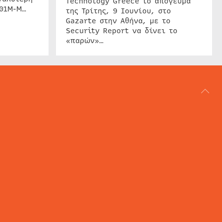
Technology Greece το απόγευμα
201M-M…
της Τρίτης, 9 Ιουνίου, στο
Gazarte στην Αθήνα, με το
Security Report να δίνει το
«παρών»…
ΑΡΘΟΓΡΑΦΙΑ
REVIEWS
ACCESS CONTROL
IP SECURITY
ΕΓΚΑΤΑΣΤΑΣΕΙΣ
CCTV
ΚΑΜΕΡΕΣ
SECURITY SERVICES
MARITIME SECURITY