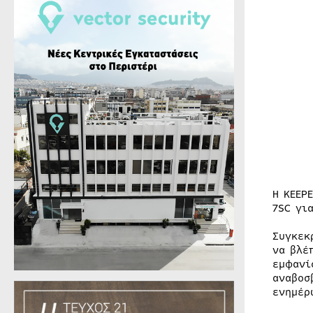
Η KEEP
7SC γι
Συγκεκ
να βλέ
εμφανί
αναβοσ
ενημέρ