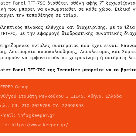
eater Panel TFT-7SC διαθέτει οθόνη αφής 7″ ξεχωρίζοντ
ική που μπορεί να ενσωματωθεί σε κάθε χώρο. Ειδικά γ
ταργεί την τοποθέτηση σε τοίχο.
αληπτικός πίνακας ελέγχου και διαχείρισης, με τα ίδια
 TFT-7C, με την εφαρμογή διαδραστικής συνοπτικής δια
στηριζόμενες εντολές συστήματος που έχει είναι: Επανα
ση, Λειτουργία παρακολούθησης, Αποκλεισμός και Συμπε
 μπορούν να εμφανιστούν σε χειροκίνητη ή αυτόματη λε
eater Panel TFT-7SC της Tecnofire μπορείτε να το βρεί
KEEPER Group
Ανθ/γού Σταμάτη Ρεγκούκου 3 11145, Αθήνα, Ελλάδα
τηλ.: GR: 210-2025705 CY: 22090593
e-mail: info@keeper.gr
site: https://www.keeper.gr/