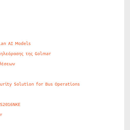
lan AI Models
τηλεόρασης της Golmar
θέσεων
urity Solution for Bus Operations
HS2016NKE
r