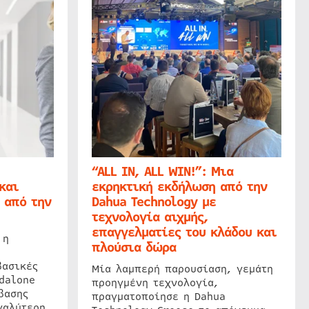
“ALL IN, ALL WIN!”: Μια
και
εκρηκτική εκδήλωση από την
 από την
Dahua Technology με
τεχνολογία αιχμής,
επαγγελματίες του κλάδου και
 η
πλούσια δώρα
βασικές
Μία λαμπερή παρουσίαση, γεμάτη
dalone
προηγμένη τεχνολογία,
βασης
πραγματοποίησε η Dahua
γαλύτερη