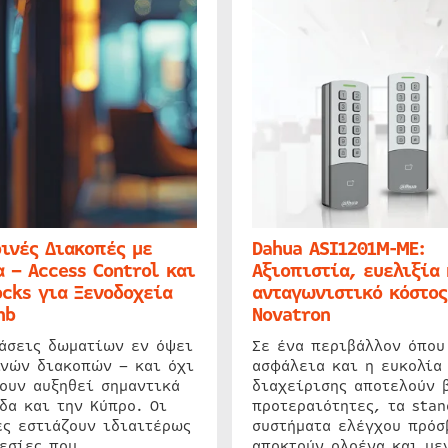
ινές Διακοπές με
Dahua ASI1201M-ME:
 – Access Control και
Αξιοπιστία, ευελιξία 
cks για Ξενοδοχεία
ανταγωνιστικό κόστος
nb
Novatron
ιάσεις δωματίων εν όψει
Σε ένα περιβάλλον όπου
ινών διακοπών – και όχι
ασφάλεια και η ευκολία
ουν αυξηθεί σημαντικά
διαχείρισης αποτελούν 
δα και την Κύπρο. Οι
προτεραιότητες, τα stan
ς εστιάζουν ιδιαιτέρως
συστήματα ελέγχου πρόσ
εσίες που
αποκτούν ολοένα και με