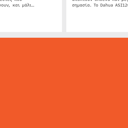
ουν, και μάλι…
σημασία. Το Dahua ASI1
ΕΙΔΗΣΕΙΣ
ΤΑ ΝΕΑ ΤΗΣ ΑΓΟΡΑΣ
SECURITY NEWS
INTERSEC NEWS
N
ΜΗΣ