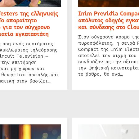
Testers της ελληνικής
Inim Previdia Compac
Το απαραίτητο
απόλυτος οδηγός εγκα
 για τον σύγχρονο
και σύνδεσης στο Clo
ατία εγκαταστάτη
Στον σύγχρονο κόσμο τη
πυρασφάλειας, η σειρά 
ταση ενός συστήματος
Compact της Inim Elect
 κυκλώματος τηλεόρασης
αποτελεί την αιχμή του 
ircuit Television –
συνδυάζοντας την αξιοπι
 την επιτήρηση
την ψηφιακή καινοτομία
 και μη χώρων και
το άρθρο, θα ανα…
 θεωρείται ασφαλής και
ατική όταν βασίζετ…