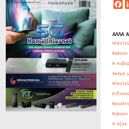
F
ΑΛΛΑ Α
Hikvis
Rakson
Η κυβε
Ακόμη 
Hikvis
Ειδικο
Novatr
Rakson
Η Ajax