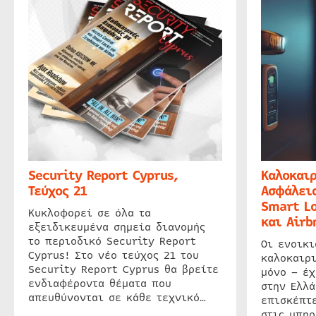
Security Report Cyprus,
Καλοκαιρ
Τεύχος 21
Ασφάλεια
Smart Lo
Κυκλοφορεί σε όλα τα
και Airb
εξειδικευμένα σημεία διανομής
το περιοδικό Security Report
Οι ενοικ
Cyprus! Στο νέο τεύχος 21 του
καλοκαιρ
Security Report Cyprus θα βρείτε
μόνο – έχ
ενδιαφέροντα θέματα που
στην Ελλά
απευθύνονται σε κάθε τεχνικό…
επισκέπτε
στις υπηρ