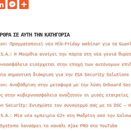
acebook
LinkedIn
Messenger
Μοιραστείτε
ΡΘΡΑ ΣΕ ΑΥΤΗ ΤΗΝ ΚΑΤΗΓΟΡΙΑ
ion: Πραγματοποιεί νέο Hik-Friday webinar για τα Guan
 S.A.: Η Μούρθια ανοίγει την πόρτα στη νέα γενιά θυρο
ρνοασφάλεια εισέρχεται στην εποχή των αυτόνομων επι
μία σημαντική διάκριση για την ESA Security Solutions
ion: Αναβάθμιση στην μεταφορά με την λύση Onboard Sec
ύς στην κυβερνοασφάλεια αναζητούν οι μισές εταιρείες
on Security: Ενισχύστε τον συναγερμό σας με το DSC – 
 S.A.: Μία νέα εμπειρία G2+ στη Μαδρίτη από την Golma
 Systems λανσάρει το κανάλι Ajax PRO στο YouTube