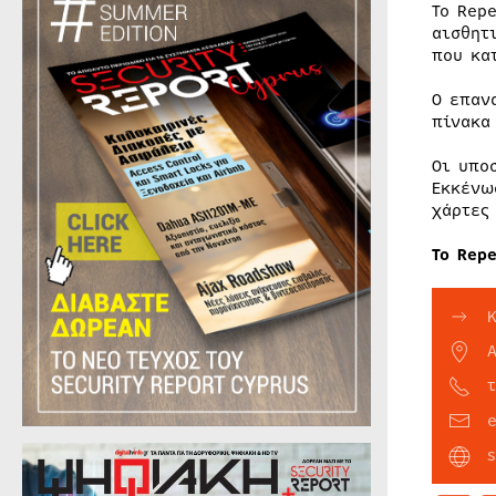
Το Rep
αισθητ
που κα
Ο επαν
πίνακα
Οι υπο
Εκκένω
χάρτες
Το Rep