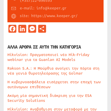
(+357)22-090593
e-mail: info@keeper.gr
site: https://www.keeper.gr/
Facebook
LinkedIn
Messenger
Μοιραστείτε
ΑΛΛΑ ΑΡΘΡΑ ΣΕ ΑΥΤΗ ΤΗΝ ΚΑΤΗΓΟΡΙΑ
Hikvision: Πραγματοποιεί νέο Hik-Friday
webinar για τα Guanlan AI Models
Rakson S.A.: Η Μούρθια ανοίγει την πόρτα στη
νέα γενιά θυροτηλεόρασης της Golmar
Η κυβερνοασφάλεια εισέρχεται στην εποχή των
αυτόνομων επιθέσεων
Ακόμη μία σημαντική διάκριση για την ESA
Security Solutions
Hikvision: Αναβάθμιση στην μεταφορά με την