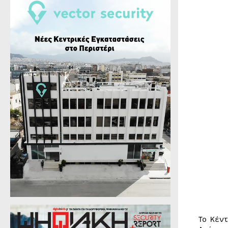
Το Κέν