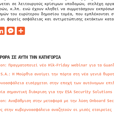
νεται σε λειτουργούς κρίσιμων υποδομών, στελέχη οργα
ρών, κ.λπ. ενώ έχουν κληθεί να συμμετάσχουν εκπρόσω
σμών του ευρύτερου δημοσίου τομέα, που εμπλέκονται σ
ιοι φορείς ασφάλειας και αντιμετώπισης εκτάκτων κατ
acebook
LinkedIn
Messenger
Μοιραστείτε
ΡΘΡΑ ΣΕ ΑΥΤΗ ΤΗΝ ΚΑΤΗΓΟΡΙΑ
ion: Πραγματοποιεί νέο Hik-Friday webinar για τα Guan
 S.A.: Η Μούρθια ανοίγει την πόρτα στη νέα γενιά θυρο
ρνοασφάλεια εισέρχεται στην εποχή των αυτόνομων επι
μία σημαντική διάκριση για την ESA Security Solutions
ion: Αναβάθμιση στην μεταφορά με την λύση Onboard Sec
ύς στην κυβερνοασφάλεια αναζητούν οι μισές εταιρείες