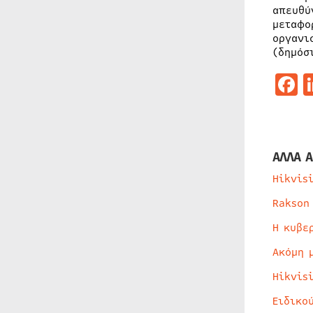
απευθύ
μεταφο
οργανι
(δημόσ
F
ΑΛΛΑ Α
Hikvis
Rakson
Η κυβε
Ακόμη 
Hikvis
Ειδικο