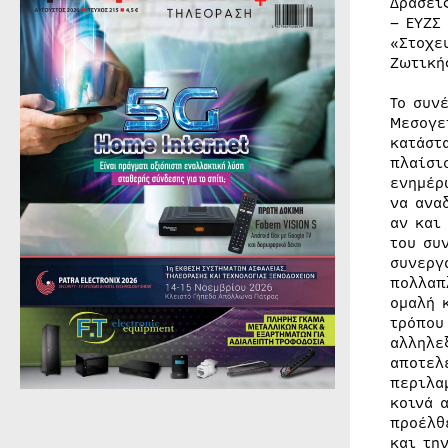
Δράσει
– ΕΥΖΣ
«Στοχε
Ζωτική
Το συν
Μεσογε
κατάστ
πλαίσι
ενημέρ
να ανα
αν και
του συ
συνεργ
πολλαπ
ομαλή 
τρόπου
αλληλε
αποτελ
περιλα
κοινά 
προέλθ
και τη