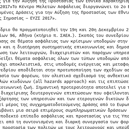
ς για την Αύξηση της Προστασίας των Εθνικά Χαρακτηρ
 2017»Το Κέντρο Μελετών Ασφάλειας διοργανώνει το 2ο Ε
υμένες Δράσεις για την Αύξηση της Προστασίας των Εθ
ς Σημασίας – ΕΥΖΣ 2017».
έδριο θα πραγματοποιηθεί την 19η και 20η Δεκεμβρίου 20
ίων 96, Αθήνα (κτήριο π. ΣΑΕΑ.). Σκοπός του συνεδρίου
ασης σε θέματα ασφάλειας των κρίσιμων υποδομών στην 
ο και η διατήρηση συστηματικής επικοινωνίας και δημο
ωση των λειτουργών, διαχειριστών και παρόχων υπηρεσ
δείξει θέματα ασφάλειας όλων των τύπων υποδομών από
 όχι αποκλειστικά, στις υποδομές ενέργειας και μεταφ
νεδρίου αποδίδεται στην προτυποποίηση των σχεδίων ασ
ασία των φορέων, τον ολιστικό σχεδιασμό της ανθεκτικ
λών κινδύνων (all hazards approach) και τις επιπτώσε
κοινωνική ζωή. Σημαντική προτεραιότητα αποτελεί για 
 διαχείρισης δευτερογενών επιπτώσεων που οφείλονται
ξάρτησης των υπηρεσιών και των ετερογενών δικτύων δ
εί μέρος της συγχρηματοδοτούμενης Δράσης από το Ευρω
μβάνει μια σειρά επιμέρους συμπληρωματικών δράσεων 
αποδεκτό επίπεδο ασφάλειας και προστασίας για τις Υπο
ει από τη συντονισμένη και διαρκή συνεργασία των φορ
ν προστασία των πολιτών με τους λειτουργούς και υπεύ