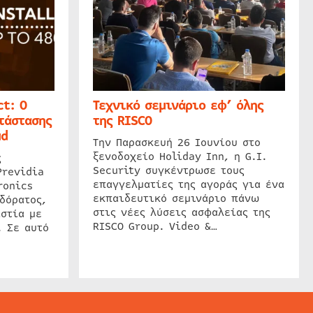
t: Ο
Τεχνικό σεμινάριο εφ’ όλης
τάστασης
της RISCO
ud
Την Παρασκευή 26 Ιουνίου στο
ξενοδοχείο Holiday Inn, η G.I.
ς
Security συγκέντρωσε τους
Previdia
επαγγελματίες της αγοράς για ένα
ronics
εκπαιδευτικό σεμινάριο πάνω
δόρατος,
στις νέες λύσεις ασφαλείας της
στία με
RISCO Group. Video &…
. Σε αυτό