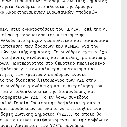
ισμένων Ευρωπαϊκών Υποδομών Ζωτικής Σημασίας
τήσιο Συνέδριο στο πλαίσιο της Δράσης:
νικά Χαρακτηρισμένων Ευρωπαϊκών Υποδομών
17, στις εγκαταστάσεις του ΚΕΜΕΑ., επί της Λ.
 είναι η παρουσίαση της υφιστάμενης
Ελλάδα στο τρέχον γεωπολιτικό και οικονομικό
σιοποίησης των δράσεων του ΚΕΜΕΑ. για την
ιών ζωτικής σημασίας. Το συνέδριο έχει στόχο
 νεοφανείς κινδύνους και απειλές, με έμφαση,
ορών. Προτεραιότητα στο θεματικό περιεχόμενο
φάλειας για τον καλύτερο συντονισμό και
ότητας των κρίσιμων υποδομών έναντι
ις της διακοπής λειτουργίας των ΥΖΣ στην
το συνέδριο η ανάδειξη και η διερεύνηση του
 στην πολυπλοκότητα της διασύνδεσης και
ιαφορετικών ΥΖΣ. Το εν λόγω συνέδριο
παϊκό Ταμείο Εσωτερικής Ασφάλειας η οποία
και παραδοτέων με σκοπό να επιτευχθεί ένα
δομές Ζωτικής Σημασίας (ΥΖΣ.), το οποίο θα
έων που είναι επιφορτισμένοι με την ασφάλεια
θυνους Ασφάλειας των ΥΖΣΤο συνέδριο