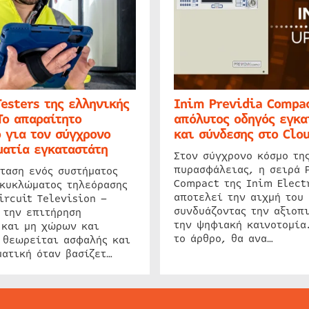
Testers της ελληνικής
Inim Previdia Compac
Το απαραίτητο
απόλυτος οδηγός εγκα
 για τον σύγχρονο
και σύνδεσης στο Clo
ατία εγκαταστάτη
Στον σύγχρονο κόσμο τη
πυρασφάλειας, η σειρά 
ταση ενός συστήματος
Compact της Inim Elect
 κυκλώματος τηλεόρασης
αποτελεί την αιχμή του 
ircuit Television –
συνδυάζοντας την αξιοπι
 την επιτήρηση
την ψηφιακή καινοτομία
 και μη χώρων και
το άρθρο, θα ανα…
 θεωρείται ασφαλής και
ατική όταν βασίζετ…