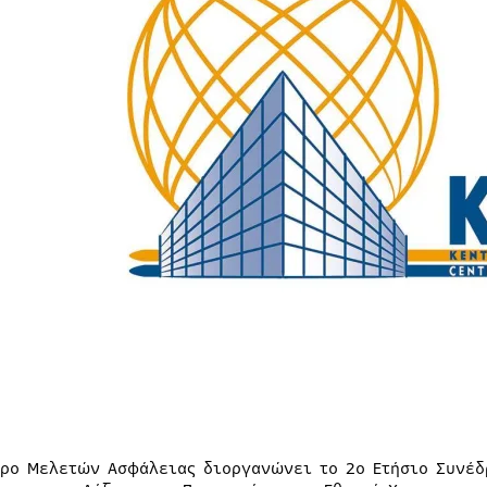
τρο Μελετών Ασφάλειας διοργανώνει το 2ο Ετήσιο Συνέδ