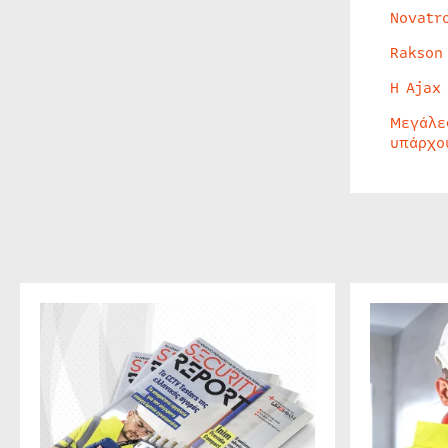
Novatr
Rakson
Η Ajax
Μεγάλε
υπάρχο