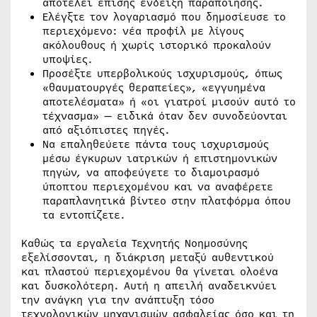
αποτελεί επίσης ένδειξη παραποίησης.
Ελέγξτε τον λογαριασμό που δημοσίευσε το
περιεχόμενο: νέα προφίλ με λίγους
ακόλουθους ή χωρίς ιστορικό προκαλούν
υποψίες.
Προσέξτε υπερβολικούς ισχυρισμούς, όπως
«θαυματουργές θεραπείες», «εγγυημένα
αποτελέσματα» ή «οι γιατροί μισούν αυτό το
τέχνασμα» — ειδικά όταν δεν συνοδεύονται
από αξιόπιστες πηγές.
Να επαληθεύετε πάντα τους ισχυρισμούς
μέσω έγκυρων ιατρικών ή επιστημονικών
πηγών, να αποφεύγετε το διαμοιρασμό
ύποπτου περιεχομένου και να αναφέρετε
παραπλανητικά βίντεο στην πλατφόρμα όπου
τα εντοπίζετε.
Καθώς τα εργαλεία Τεχνητής Νοημοσύνης
εξελίσσονται, η διάκριση μεταξύ αυθεντικού
και πλαστού περιεχομένου θα γίνεται ολοένα
και δυσκολότερη. Αυτή η απειλή αναδεικνύει
την ανάγκη για την ανάπτυξη τόσο
τεχνολογικών μηχανισμών ασφαλείας όσο και τη