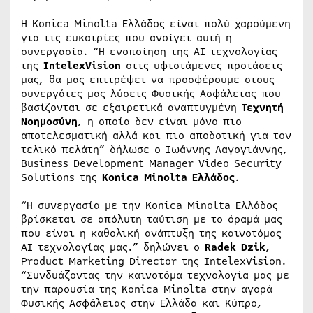
Η Konica Minolta Ελλάδος είναι πολύ χαρούμενη
για τις ευκαιρίες που ανοίγει αυτή η
συνεργασία. “Η ενοποίηση της ΑΙ τεχνολογίας
της
IntelexVision
στις υφιστάμενες προτάσεις
μας, θα μας επιτρέψει να προσφέρουμε στους
συνεργάτες μας λύσεις Φυσικής Ασφάλειας που
βασίζονται σε εξαιρετικά αναπτυγμένη
Τεχνητή
Νοημοσύνη
, η οποία δεν είναι μόνο πιο
αποτελεσματική αλλά και πιο αποδοτική για τον
τελικό πελάτη” δήλωσε ο Ιωάννης Λαγογιάννης,
Business Development Manager Video Security
Solutions της
Konica Minolta Ελλάδος
.
“Η συνεργασία με την Konica Minolta Ελλάδος
βρίσκεται σε απόλυτη ταύτιση με το όραμά μας
που είναι η καθολική ανάπτυξη της καινοτόμας
ΑΙ τεχνολογίας μας.” δηλώνει ο
Radek Dzik
,
Product Marketing Director της IntelexVision.
“Συνδυάζοντας την καινοτόμα τεχνολογία μας με
την παρουσία της Konica Minolta στην αγορά
Φυσικής Ασφάλειας στην Ελλάδα και Κύπρο,