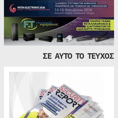
ΣΕ ΑΥΤΟ ΤΟ ΤΕΥΧΟΣ