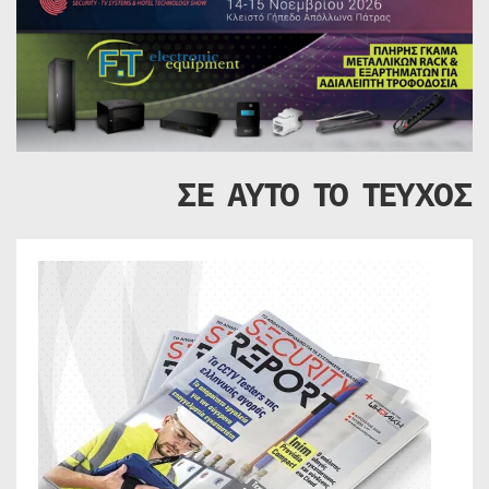
ΣΕ ΑΥΤΟ ΤΟ ΤΕΥΧΟΣ