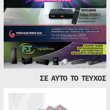
ΣΕ ΑΥΤΟ ΤΟ ΤΕΥΧΟΣ