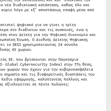
ζοντας την εκπαίδευση και κατ’ επέκταση την
ία νέα διαδικτυακή κατάσταση, καθώς όλο και
 κύριο λόγο με εξ’ αποστάσεως επαφή μέσα από
ατιστεί ψηφιακά για να γίνει η τρίτη
τερα στο διαδίκτυο και τις συσκευές, ενώ η
θέση στον Δείκτη για την Ψηφιακή Οικονομία και
υρωπαϊκή Ένωση. Ο Διεθνής Δείκτης Ψηφιακής
νει το DESI χρησιμοποιώντας 24 σύνολα
δοσης 45 χωρών.
κτός ΕΕ. που βρίσκονται στην Παγκόσμια
I- Global Cybersecurity Index) στην 77η θέση,
 των χωρών που έχουν για την κυβερνοασφάλεια
η σημασία και τις διαφορετικές διαστάσεις του
 πεδίο εφαρμογής, καλύπτοντας πολλούς και
ας αξιολογείται σε πέντε πυλώνες: