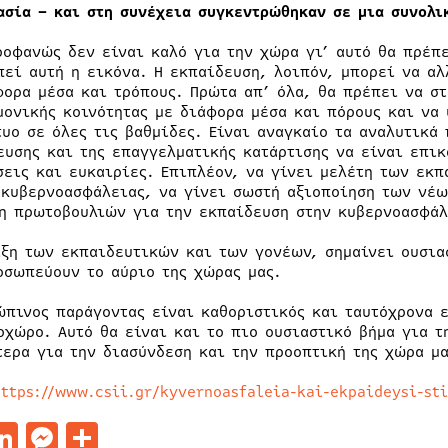
ασία – και στη συνέχεια συγκεντρώθηκαν σε μια συνολι
ροφανώς δεν είναι καλό για την χώρα γι’ αυτό θα πρέπε
πεί αυτή η εικόνα. Η εκπαίδευση, λοιπόν, μπορεί να αλ
φορα μέσα και τρόπους. Πρώτα απ’ όλα, θα πρέπει να στ
μονικής κοινότητας με διάφορα μέσα και πόρους και να
τυο σε όλες τις βαθμίδες. Είναι αναγκαίο τα αναλυτικ
ευσης και της επαγγελματικής κατάρτισης να είναι επικ
σεις και ευκαιρίες. Επιπλέον, να γίνει μελέτη των εκ
 κυβερνοασφάλειας, να γίνει σωστή αξιοποίηση των νέ
η πρωτοβουλιών για την εκπαίδευση στην κυβερνοασφάλ
ιξη των εκπαιδευτικών και των γονέων, σημαίνει ουσια
οσωπεύουν το αύριο της χώρας μας.
ώπινος παράγοντας είναι καθοριστικός και ταυτόχρονα 
οχώρο. Αυτό θα είναι και το πιο ουσιαστικό βήμα για 
τερα για την διασύνδεση και την προοπτική της χώρα μα
https://www.csii.gr/kyvernoasfaleia-kai-ekpaideysi-st
acebook
LinkedIn
Messenger
Μοιραστείτε