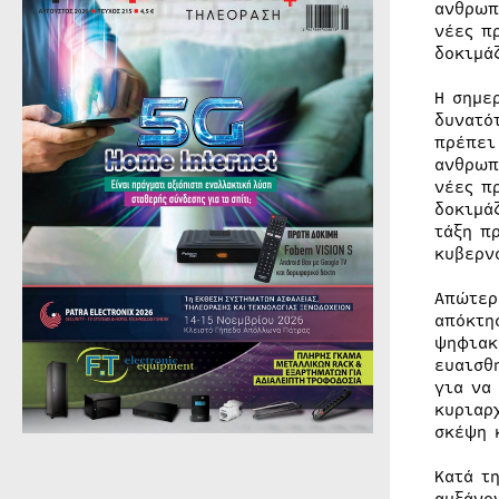
ανθρωπ
νέες π
δοκιμά
Η σημε
δυνατό
πρέπει
ανθρωπ
νέες π
δοκιμά
τάξη π
κυβερν
Απώτερ
απόκτη
ψηφιακ
ευαισθ
για να
κυριαρ
σκέψη 
Κατά τ