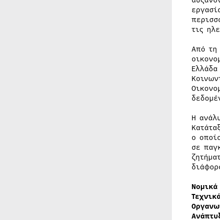
αυξάνο
εργασί
περισσ
τις ηλ
Από τη
οικονο
Ελλάδα
Κοινων
Οικονο
δεδομέ
Η ανάλ
Κατάτα
ο οποί
σε παγ
ζητήμα
διάφορ
Νομικά
Τεχνικ
Οργανω
Ανάπτυ