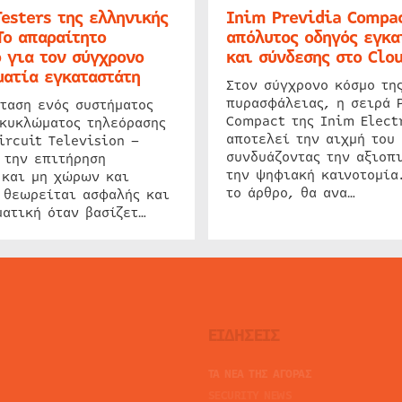
Testers της ελληνικής
Inim Previdia Compac
Το απαραίτητο
απόλυτος οδηγός εγκα
 για τον σύγχρονο
και σύνδεσης στο Clo
ατία εγκαταστάτη
Στον σύγχρονο κόσμο τη
πυρασφάλειας, η σειρά 
ταση ενός συστήματος
Compact της Inim Elect
 κυκλώματος τηλεόρασης
αποτελεί την αιχμή του 
ircuit Television –
συνδυάζοντας την αξιοπι
 την επιτήρηση
την ψηφιακή καινοτομία
 και μη χώρων και
το άρθρο, θα ανα…
 θεωρείται ασφαλής και
ατική όταν βασίζετ…
ΕΙΔΗΣΕΙΣ
ΤΑ ΝΕΑ ΤΗΣ ΑΓΟΡΑΣ
SECURITY NEWS