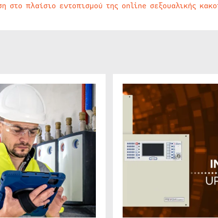
ση στο πλαίσιο εντοπισμού της online σεξουαλικής κακ