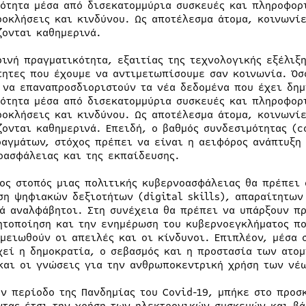
ότητα μέσα από δισεκατομμύρια συσκευές και πληροφορι
ροκλήσεις και κινδύνου. Ως αποτέλεσμα άτομα, κοινωνίε
ζονται καθημερινά.
ρινή πραγματικότητα, εξαιτίας της τεχνολογικής εξέλιξ
τητες που έχουμε να αντιμετωπίσουμε σαν κοινωνία. Όσ
 να επαναπροσδιοριστούν τα νέα δεδομένα που έχει δημ
ότητα μέσα από δισεκατομμύρια συσκευές και πληροφορι
ροκλήσεις και κινδύνου. Ως αποτέλεσμα άτομα, κοινωνίε
ζονται καθημερινά. Επειδή, ο βαθμός συνδεσιμότητας (c
ραγμάτων, στόχος πρέπει να είναι η αειφόρος ανάπτυξη 
οασφάλειας και της εκπαίδευσης.
ος στοπός μιας πολιτικής κυβερνοασφάλειας θα πρέπει α
ση ψηφιακών δεξιοτήτων (digital skills), απαραίτητων
ά αναλφάβητοι. Στη συνέχεια θα πρέπει να υπάρξουν πρ
ητοποίηση και την ενημέρωση του κυβερνοεγκλήματος πο
 μειωθούν οι απειλές και οι κίνδυνοι. Επιπλέον, μέσα 
χεί η δημοκρατία, ο σεβασμός και η προστασία των ατο
και οι γνώσεις για την ανθρωποκεντρική χρήση των νέ
ην περίοδο της Πανδημίας του Covid-19, μπήκε στο προσ