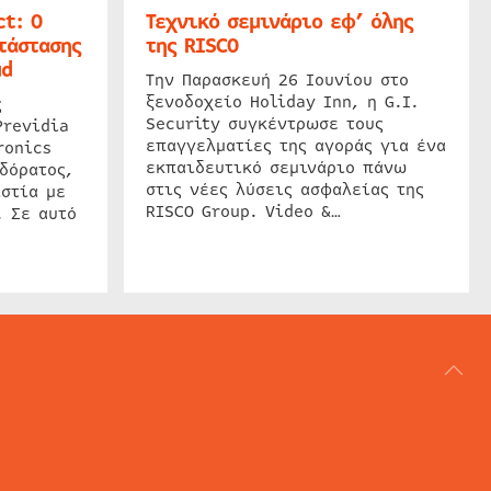
t: Ο
Τεχνικό σεμινάριο εφ’ όλης
τάστασης
της RISCO
ud
Την Παρασκευή 26 Ιουνίου στο
ξενοδοχείο Holiday Inn, η G.I.
ς
Security συγκέντρωσε τους
Previdia
επαγγελματίες της αγοράς για ένα
ronics
εκπαιδευτικό σεμινάριο πάνω
δόρατος,
στις νέες λύσεις ασφαλείας της
στία με
RISCO Group. Video &…
. Σε αυτό
ΑΡΘΟΓΡΑΦΙΑ
REVIEWS
ACCESS CONTROL