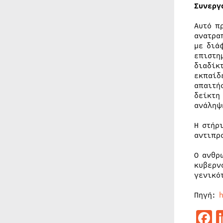
Συνεργ
Αυτό π
ανατρα
με διά
επιστη
διαδίκ
εκπαίδ
απαιτή
δείκτη
ανάληψ
Η στήρ
αντιπρ
Ο ανθρ
κυβερν
γενικό
Πηγή:
F