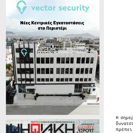
Η σημε
δυνατό
πρέπει