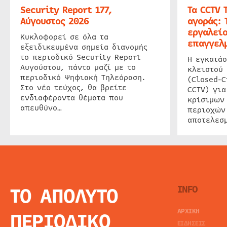
Security Report 177,
Τα CCTV 
Αύγουστος 2026
αγοράς: 
εργαλείο
Κυκλοφορεί σε όλα τα
επαγγελμ
εξειδικευμένα σημεία διανομής
το περιοδικό Security Report
Η εγκατάσ
Αυγούστου, πάντα μαζί με το
κλειστού
περιοδικό Ψηφιακή Τηλεόραση.
(Closed-C
Στο νέο τεύχος, θα βρείτε
CCTV) για
ενδιαφέροντα θέματα που
κρίσιμων
απευθύνο…
περιοχών
αποτελεσμ
ΤΟ ΑΠΟΛΥΤΟ
INFO
ΑΡΧΙΚΗ
ΠΕΡΙΟΔΙΚΟ
ΕΙΔΗΣΕΙΣ