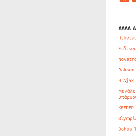
ΑΛΛΑ Α
Hikvis
Ειδικο
Novatr
Rakson
Η Ajax
Μεγάλε
υπάρχο
KEEPER
Olympi
Dahua 