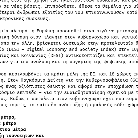
ντας έτσι την χρήση των ηλεκτρονικών συσκευών και βά
α σε νέες βάσεις. Επιπρόσθετα, έθεσε τα θεμέλια για μ
ότεροι άνθρωποι εξαιτίας του ιού επικοινωνούσαν κατά
εκτρονικές συσκευές.
 μία πλευρά, η Ευρώπη προσπαθεί σιγά-σιγά να μετασχημ
μική δύναμη στον πλανήτη στον κυβερνοχώρο και γενικό
 από την άλλη, βρίσκεται δυστυχώς στην προτελευταία 
ία (DESI – Digital Economy and Society Index) στην Ε
μίας και Κοινωνίας (DESI) αντικατοπτρίζει και επεκτεί
νων για την ανάλυση και τη σύγκριση της ψηφιακής από
υση περιλαμβάνει τα κράτη μέλη της ΕΕ. και 18 χώρες ε
ξη. Στον Παγκόσμιο Δείκτη για την Κυβερνοασφάλεια (GC
ος ένας αξιόπιστος δείκτης και αφορά στην υποχρέωση
κόσμιο επίπεδο – για την ευαισθητοποίηση σχετικά με τ
τος. Καθώς η ασφάλεια στον κυβερνοχώρο έχει ένα ευρύ
ους τομείς, το επίπεδο ανάπτυξης ή εμπλοκής κάθε χώρ
 μέτρα,
ά μέτρα
τικά μέτρα
ξη ικανοτήτων και