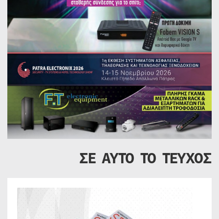
ΣΕ ΑΥΤΟ ΤΟ ΤΕΥΧΟΣ