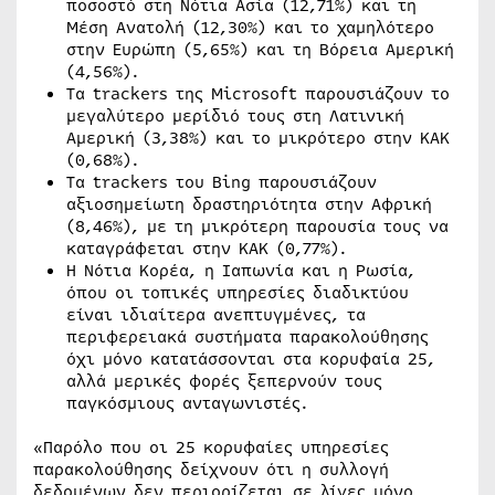
ποσοστό στη Νότια Ασία (12,71%) και τη
Μέση Ανατολή (12,30%) και το χαμηλότερο
στην Ευρώπη (5,65%) και τη Βόρεια Αμερική
(4,56%).
Τα trackers της Microsoft παρουσιάζουν το
μεγαλύτερο μερίδιό τους στη Λατινική
Αμερική (3,38%) και το μικρότερο στην ΚΑΚ
(0,68%).
Τα trackers του Bing παρουσιάζουν
αξιοσημείωτη δραστηριότητα στην Αφρική
(8,46%), με τη μικρότερη παρουσία τους να
καταγράφεται στην ΚΑΚ (0,77%).
Η Νότια Κορέα, η Ιαπωνία και η Ρωσία,
όπου οι τοπικές υπηρεσίες διαδικτύου
είναι ιδιαίτερα ανεπτυγμένες, τα
περιφερειακά συστήματα παρακολούθησης
όχι μόνο κατατάσσονται στα κορυφαία 25,
αλλά μερικές φορές ξεπερνούν τους
παγκόσμιους ανταγωνιστές.
«Παρόλο που οι 25 κορυφαίες υπηρεσίες
παρακολούθησης δείχνουν ότι η συλλογή
δεδομένων δεν περιορίζεται σε λίγες μόνο