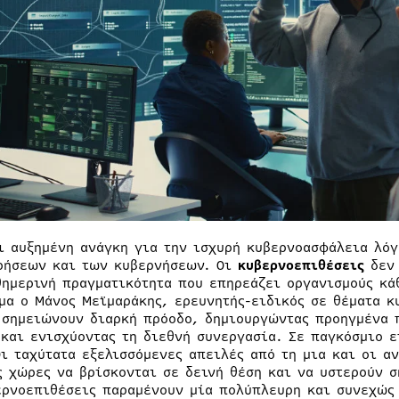
ι αυξημένη ανάγκη για την ισχυρή κυβερνοασφάλεια λό
ρήσεων και των κυβερνήσεων. Οι
κυβερνοεπιθέσεις
δεν 
θημερινή πραγματικότητα που επηρεάζει οργανισμούς κά
μα ο Μάνος Μεϊμαράκης, ερευνητής-ειδικός σε θέματα κ
 σημειώνουν διαρκή πρόοδο, δημιουργώντας προηγμένα 
 και ενισχύοντας τη διεθνή συνεργασία. Σε παγκόσμιο 
Οι ταχύτατα εξελισσόμενες απειλές από τη μια και οι α
ς χώρες να βρίσκονται σε δεινή θέση και να υστερούν σ
ερνοεπιθέσεις παραμένουν μία πολύπλευρη και συνεχώς