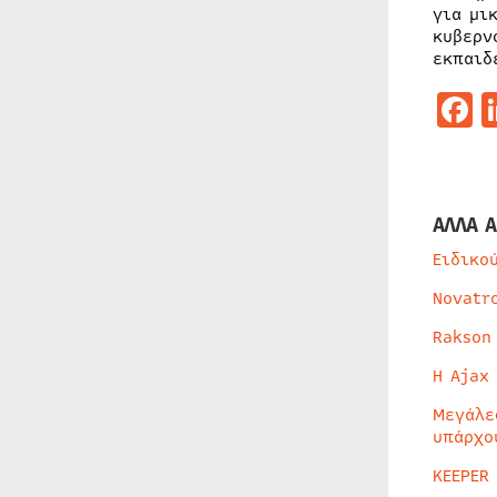
για μι
κυβερν
εκπαιδ
F
ΑΛΛΑ Α
Ειδικο
Novatr
Rakson
Η Ajax
Μεγάλε
υπάρχο
KEEPER