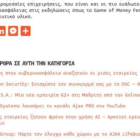
κρομεσαίες επιχειρήσεις, που είναι και οι πιο ευάλωτ
οασφάλειας στις εκδηλώσεις όπως το Game of Money Fes
ευτικό υλικό.
acebook
LinkedIn
Messenger
Μοιραστείτε
ΡΘΡΑ ΣΕ ΑΥΤΗ ΤΗΝ ΚΑΤΗΓΟΡΙΑ
ύς στην κυβερνοασφάλεια αναζητούν οι μισές εταιρείες
on Security: Ενισχύστε τον συναγερμό σας με το DSC – 
 S.A.: Μία νέα εμπειρία G2+ στη Μαδρίτη από την Golma
 Systems λανσάρει το κανάλι Ajax PRO στο YouTube
ς εταιρείες ζητούν φρένο στην χρήση AI – Αρκετοί ερε
υν
 Group: Πάρτε τον έλεγχο κάθε χώρου με το AJAX LifeQua