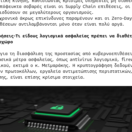
τικη κίνηση, καθιστώντας κρίσιμες υπηρεσίες μη διαθέ
πόφευκτα σοβαρές είναι οι Supply Chain επιθέσεις, οι
ισδύσουν σε μεγαλύτερους οργανισμούς.
χρονικά άκρως επικίνδυνες παραμένουν και οι Zero-Day
θέσεων αντιλαμβάνονται μόνο όταν είναι πολύ αργά.
ρήσεις-Τι είδους λογισμικά ασφαλείας πρέπει να διαθέ
οχώρο
 για τη διασφάλιση της προστασίας από κυβερνοεπιθέσει
ασικά μέτρα ασφαλείας, όπως antivirus λογισμικό, fire
ικού, εκτιμά ο κ. Μεϊμαράκης. Η κρυπτογράφηση δεδομ
ν πρωτοκόλλων, εργαλεία αντιμετώπισης περιστατικών,
σης, είναι επίσης κρίσιμα στοιχεία.