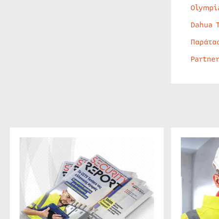
Olympi
Dahua 
Παράτα
Partne