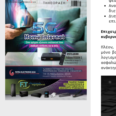
ψεύ
Ανα
διε
Δια
επι
Επιχει
κυβερν
Πλέον,
μόνο β
λογισμ
ασφαλώ
ανάκτη