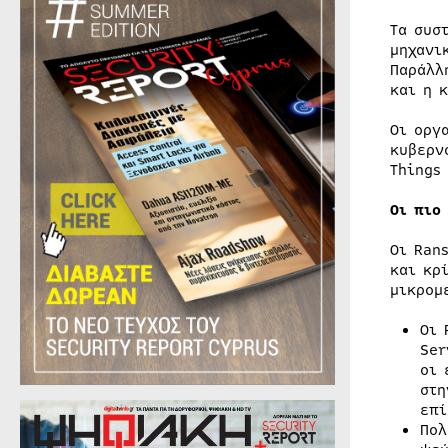
Τα συσ
μηχανι
Παράλλ
και η 
Οι οργ
κυβερν
Things 
Οι πιο
Οι Ran
και κρ
μικρομ
Οι 
Ser
οι 
στη
επί
Πολ