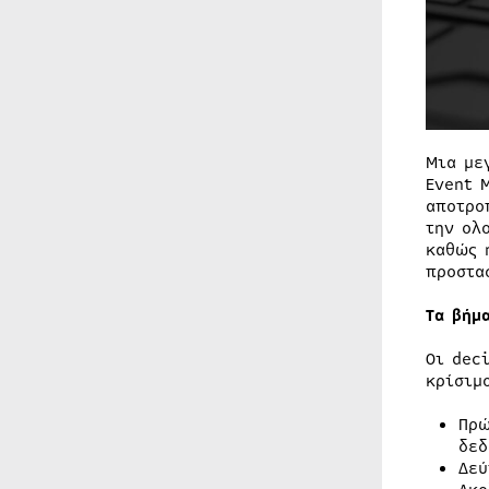
Μια με
Event 
αποτρο
την ολ
καθώς 
προστα
Τα βήμ
Οι dec
κρίσιμ
Πρώ
δεδ
Δεύ