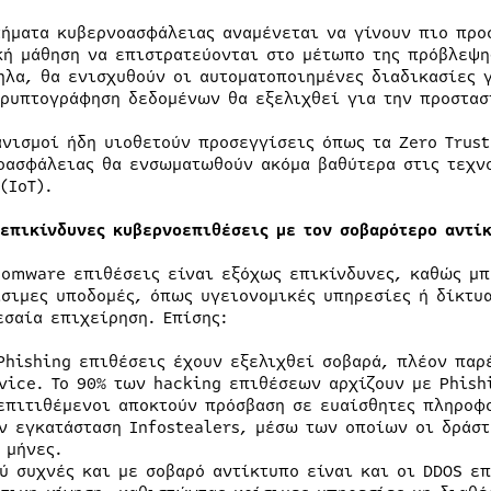
τήματα κυβερνοασφάλειας αναμένεται να γίνουν πιο προ
κή μάθηση να επιστρατεύονται στο μέτωπο της πρόβλεψη
ηλα, θα ενισχυθούν οι αυτοματοποιημένες διαδικασίες γ
κρυπτογράφηση δεδομένων θα εξελιχθεί για την προστασ
ανισμοί ήδη υιοθετούν προσεγγίσεις όπως τα Zero Trus
οασφάλειας θα ενσωματωθούν ακόμα βαθύτερα στις τεχνο
(IoT).
 επικίνδυνες κυβερνοεπιθέσεις με τον σοβαρότερο αντί
somware επιθέσεις είναι εξόχως επικίνδυνες, καθώς μ
ίσιμες υποδομές, όπως υγειονομικές υπηρεσίες ή δίκτυ
εσαία επιχείρηση. Επίσης:
Phishing επιθέσεις έχουν εξελιχθεί σοβαρά, πλέον παρ
vice. Το 90% των hacking επιθέσεων αρχίζουν με Phis
επιτιθέμενοι αποκτούν πρόσβαση σε ευαίσθητες πληροφ
ν εγκατάσταση Infostealers, μέσω των οποίων οι δράστ
 μήνες.
ύ συχνές και με σοβαρό αντίκτυπο είναι και οι DDOS επ