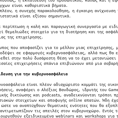
λούθως, η εκπαίδευση του προσωπικού, καθώς και η εφ
γχων είναι καθοριστικά βήματα.
πλέον, η συνεχής παρακολούθηση, η έγκαιρη ανίχνευση
ιστατικά είναι εξίσου σημαντικά.
ε περίπτωση η καλή και παραγωγική συνεργασία με ειδι
εί θεμελιώδες στοιχείο για τη διατήρηση και της ασφάλ
ιας της επιχείρησης.
ωπος που αποφασίζει για το μέλλον μιας επιχείρησης, μ
ξοδέψει σε εφαρμογές κυβερνοασφάλειας, αλλά πως θα 
ρεθεί στην πολύ δυσάρεστη θέση να το έχει μετανιώσει
εσαίες επιχειρήσεις σπάνια επιβιώνουν από μια σοβαρ
ίδευση για την κυβερνοασφάλεια
ρνοασφάλεια είναι πλέον αδιαχώριστο κομμάτι της οικο
ρήσεις, αναφέρει ο Αλέξιος Βανδώρος, ιδρυτής του Gam
ικής δικτύωσης και podcasts, αναδεικνύονται τρόποι 
σιακών στοιχείων και αποφυγής online απατών. Ήδη έχο
 ώστε να αναπτύχθουν θεματικές ενότητες που θα εξοπλ
 αντιμετωπίζουν τις απειλές στον κυβερνοχώρο. Εντός τ
ιουργηθούν εξειδικευμένα webinars και workshops για 