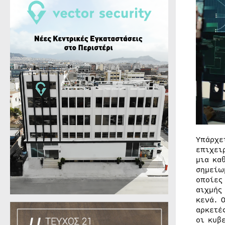
Υπάρχε
επιχει
μια κα
σημείω
οποίες
αιχμής
κενά. 
αρκετέ
οι κυβ