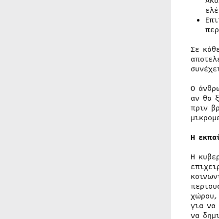
Ακο
ελέ
Επι
περ
Σε κάθ
αποτελ
συνέχε
Ο άνθρ
αν θα 
πριν β
μικρομ
Η εκπα
Η κυβε
επιχει
κοινων
περιου
χώρου,
για να
να δημ