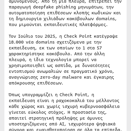
αμυνόμενους. Από τη μία πλευρά, επιτρέπει την
παραγωγή deepfake phishing μηνυμάτων, την
αυτοματοποίηση επιθέσεων κλοπής κωδικών και
τη δημιουργία χιλιάδων κακόβουλων domains,
που μιμούνται εκπαιδευτικές πλατφόρμες.
Τον Ιούλιο του 2025, η Check Point κατέγραψε
18.000 νέα domains σχετιζόμενα με την
εκπαίδευση, εκ των οποίων το 1 στα 57
χαρακτηρίστηκε κακόβουλο. Από την άλλη
πλευρά, η ίδια τεχνολογία μπορεί να
χρησιμοποιηθεί ως ασπίδα, με δυνατότητες
εντοπισμού ανωμαλιών σε πραγματικό χρόνο,
αναγνώρισης zero-day malware και έγκαιρης
απόκρουσης επιθέσεων.
Όπως υπογραμμίζει η Check Point, η
εκπαίδευση είναι η ραχοκοκαλιά του μέλλοντος
κάθε χώρας και χωρίς ισχυρή κυβερνοασφάλεια
γίνεται εύκολος στόχος. Η προστασία της,
απαιτεί στρατηγική πρόληψης με άμυνες
υποστηριζόμενες από AI, ισχυρότερα ψηφιακά
σύνορα και ευαισθητοποίηση σε όλα τα επίπεδα.