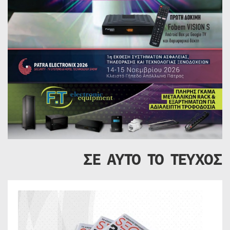
ΣΕ ΑΥΤΟ ΤΟ ΤΕΥΧΟΣ