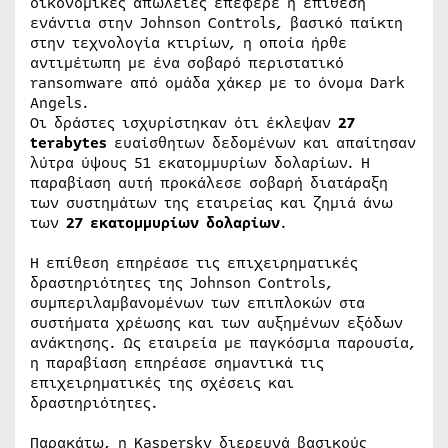
οικονομικές απώλειες επέφερε η επίθεση
ενάντια στην Johnson Controls, βασικό παίκτη
στην τεχνολογία κτιρίων, η οποία ήρθε
αντιμέτωπη με ένα σοβαρό περιστατικό
ransomware από ομάδα χάκερ με το όνομα Dark
Angels.
Οι δράστες ισχυρίστηκαν ότι έκλεψαν
27
terabytes
ευαίσθητων δεδομένων και απαίτησαν
λύτρα ύψους 51 εκατομμυρίων δολαρίων. Η
παραβίαση αυτή προκάλεσε σοβαρή διατάραξη
των συστημάτων της εταιρείας και ζημιά άνω
των
27 εκατομμυρίων δολαρίων
.
Η επίθεση επηρέασε τις επιχειρηματικές
δραστηριότητες της Johnson Controls,
συμπεριλαμβανομένων των επιπλοκών στα
συστήματα χρέωσης και των αυξημένων εξόδων
ανάκτησης. Ως εταιρεία με παγκόσμια παρουσία,
η παραβίαση επηρέασε σημαντικά τις
επιχειρηματικές της σχέσεις και
δραστηριότητες.
Παρακάτω, η Kaspersky διερευνά βασικούς