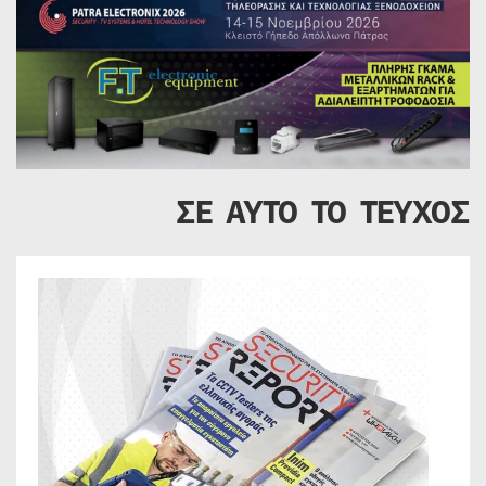
ΣΕ ΑΥΤΟ ΤΟ ΤΕΥΧΟΣ