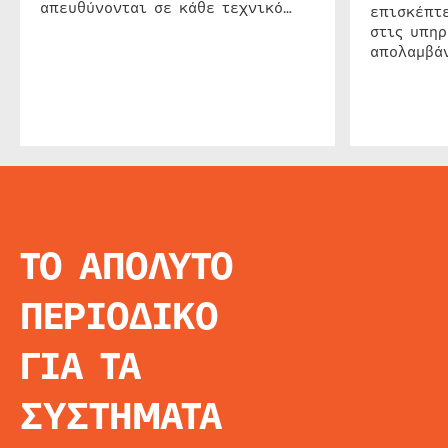
απευθύνονται σε κάθε τεχνικό…
επισκέπτε
στις υπηρ
απολαμβάν
ΤΟ ΑΠΟΛΥΤΟ
INFO
ΑΡΧΙΚΗ
ΠΕΡΙΟΔΙΚΟ
ΕΙΔΗΣΕΙΣ
ΑΡΘΡΟΓΡΦΙΑ
ΓΙΑ ΤΑ
E-MAG
SPECIAL EDITIO
ΣΥΣΤΗΜΑΤΑ
ΤΑΥΤΟΤΗΤΑ
ΑΙΤΗΣΗ ΣΥΝΔΡΟ