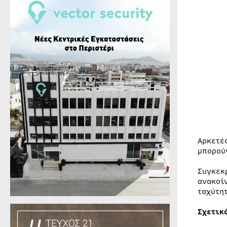
Αρκετέ
μπορού
Συγκεκ
ανακοί
ταχύτη
Σχετικ