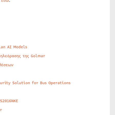
ε
εδώ
.
lan AI Models
τηλεόρασης της Golmar
θέσεων
urity Solution for Bus Operations
HS2016NKE
r