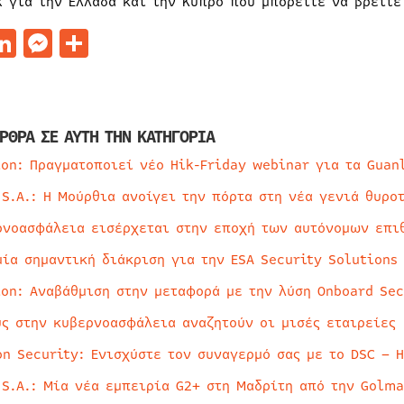
k για την Ελλάδα και την Κύπρο που μπορείτε να βρείτ
acebook
LinkedIn
Messenger
Μοιραστείτε
ΡΘΡΑ ΣΕ ΑΥΤΗ ΤΗΝ ΚΑΤΗΓΟΡΙΑ
ion: Πραγματοποιεί νέο Hik-Friday webinar για τα Guan
 S.A.: Η Μούρθια ανοίγει την πόρτα στη νέα γενιά θυρο
ρνοασφάλεια εισέρχεται στην εποχή των αυτόνομων επι
μία σημαντική διάκριση για την ESA Security Solutions
ion: Αναβάθμιση στην μεταφορά με την λύση Onboard Sec
ύς στην κυβερνοασφάλεια αναζητούν οι μισές εταιρείες
on Security: Ενισχύστε τον συναγερμό σας με το DSC – 
 S.A.: Μία νέα εμπειρία G2+ στη Μαδρίτη από την Golma