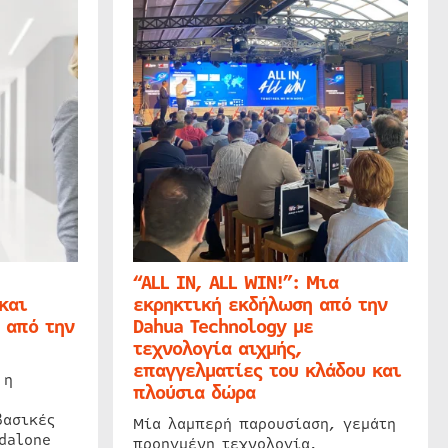
“ALL IN, ALL WIN!”: Μια
και
εκρηκτική εκδήλωση από την
 από την
Dahua Technology με
τεχνολογία αιχμής,
επαγγελματίες του κλάδου και
 η
πλούσια δώρα
βασικές
Μία λαμπερή παρουσίαση, γεμάτη
dalone
προηγμένη τεχνολογία,