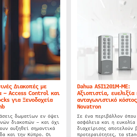
ινές Διακοπές με
Dahua ASI1201M-ME:
 – Access Control και
Αξιοπιστία, ευελιξία 
cks για Ξενοδοχεία
ανταγωνιστικό κόστος
nb
Novatron
ιάσεις δωματίων εν όψει
Σε ένα περιβάλλον όπου
ινών διακοπών – και όχι
ασφάλεια και η ευκολία
ουν αυξηθεί σημαντικά
διαχείρισης αποτελούν 
δα και την Κύπρο. Οι
προτεραιότητες, τα stan