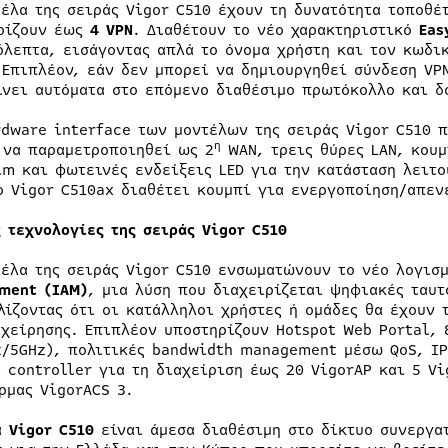
τέλα της σειράς Vigor C510 έχουν τη δυνατότητα τοποθ
ρίζουν έως
4 VPN
. Διαθέτουν το νέο χαρακτηριστικό
Eas
όλεπτα, εισάγοντας απλά το όνομα χρήστη και τον κωδι
 Επιπλέον, εάν δεν μπορεί να δημιουργηθεί σύνδεση VPN
ίνει αυτόματα στο επόμενο διαθέσιμο πρωτόκολλο και δ
rdware interface των μοντέλων της σειράς Vigor C510 π
η
 να παραμετροποιηθεί ως 2
WAN, τρεις θύρες LAN, κουμ
im και φωτεινές ενδείξεις LED για την κατάσταση λειτο
ο Vigor C510ax διαθέτει κουμπί για ενεργοποίηση/απεν
ς τεχνολογίες της σειράς Vigor C510
τέλα της σειράς Vigor C510 ενσωματώνουν το νέο λογισ
ment (IAM)
, μια λύση που διαχειρίζεται ψηφιακές ταυτ
λίζοντας ότι οι κατάλληλοι χρήστες ή ομάδες θα έχουν 
ιχείρησης. Επιπλέον υποστηρίζουν Hotspot Web Portal, 
z/5GHz), πολιτικές bandwidth management μέσω QoS, IP-
l controller για τη διαχείριση έως 20 VigorAP και 5 V
ρμας VigorACS 3.
ά
Vigor C510
είναι άμεσα διαθέσιμη στο δίκτυο συνεργατ