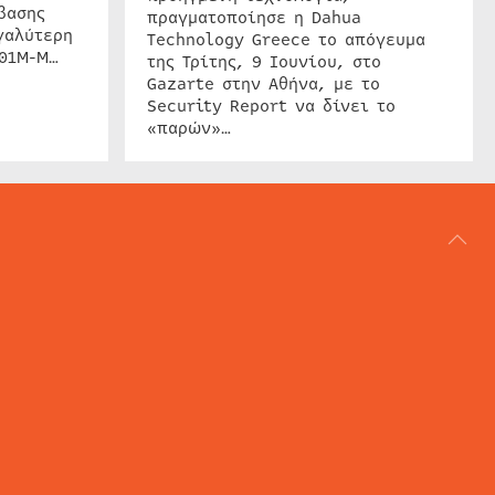
βασης
πραγματοποίησε η Dahua
γαλύτερη
Technology Greece το απόγευμα
201M-M…
της Τρίτης, 9 Ιουνίου, στο
Gazarte στην Αθήνα, με το
Security Report να δίνει το
«παρών»…
ΑΡΘΟΓΡΑΦΙΑ
REVIEWS
ACCESS CONTROL
IP SECURITY
ΕΓΚΑΤΑΣΤΑΣΕΙΣ
CCTV
ΚΑΜΕΡΕΣ
SECURITY SERVICES