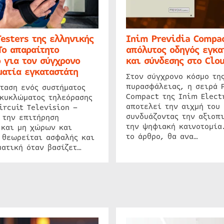
Testers της ελληνικής
Inim Previdia Compac
Το απαραίτητο
απόλυτος οδηγός εγκα
 για τον σύγχρονο
και σύνδεσης στο Clo
ατία εγκαταστάτη
Στον σύγχρονο κόσμο τη
πυρασφάλειας, η σειρά 
ταση ενός συστήματος
Compact της Inim Elect
 κυκλώματος τηλεόρασης
αποτελεί την αιχμή του 
ircuit Television –
συνδυάζοντας την αξιοπι
 την επιτήρηση
την ψηφιακή καινοτομία
 και μη χώρων και
το άρθρο, θα ανα…
 θεωρείται ασφαλής και
ατική όταν βασίζετ…