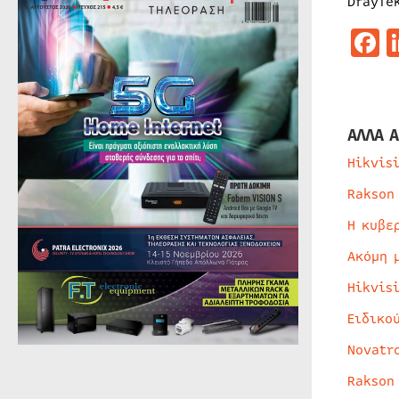
DrayTe
F
ΑΛΛΑ Α
Hikvis
Rakson
Η κυβε
Ακόμη 
Hikvis
Ειδικο
Novatr
Rakson