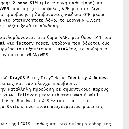
έτησης
2 nano-SIM
(μία ενεργή κάθε φορά) και
yVPN
που παρέχει ασφαλές VPN μέσα σε λίγα
κό πρόσβασης ή λαμβάνοντας κωδικό OTP μέσω
 για οποιονδήποτε λόγο, το EasyVPN Client
οκιμάζει ξανά τη σύνδεση.
εριλαμβάνονται μια θύρα WAN, μια θύρα LAN που
πί για factory reset, υποδοχή που δέχεται δύο
υργίας του εξοπλισμού. Επιπλέον, το ασύρματο
εργοποίηση WLAN/WPS.
μικό
DrayOS 5
της DrayTek με
Identity & Access
ότητες και τον έλεγχο πρόσβασης,
την κατάλληλη πρόσβαση σε σημαντικούς πόρους
8 VLAN, failover μέσω Ethernet WAN ή WiFi
based Bandwidth & Session limit, κ.α.,
igorSwitch, ενώ είναι διαχειρίσιμα μέσω της
ών της LEXIS, καθώς και στο επίσημο eshop της