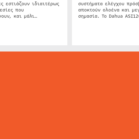
ς εστιάζουν ιδιαιτέρως
συστήματα ελέγχου πρόσ
εσίες που
αποκτούν ολοένα και με
ουν, και μάλι…
σημασία. Το Dahua ASI1
ΕΙΔΗΣΕΙΣ
ΤΑ ΝΕΑ ΤΗΣ ΑΓΟΡΑΣ
SECURITY NEWS
INTERSEC NEWS
N
ΜΗΣ