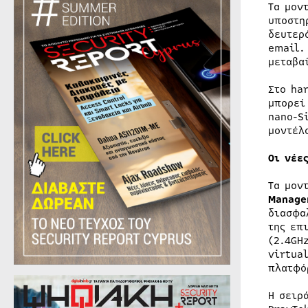
Τα μον
υποστη
δευτερ
email.
μεταβα
Στο ha
μπορεί
nano-S
μοντέλ
Οι νέε
Τα μον
Manage
διασφα
της επ
(2.4GH
virtua
πλατφό
Η σειρ