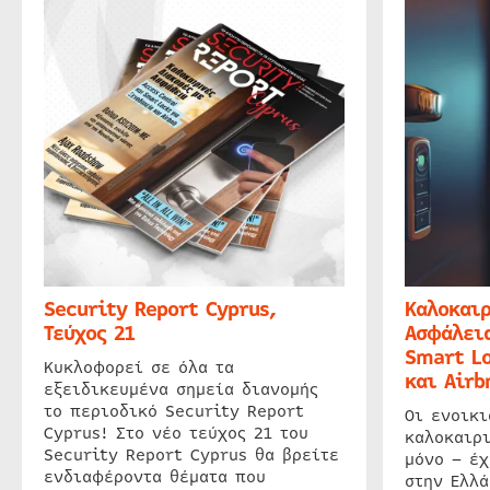
Security Report Cyprus,
Καλοκαιρ
Τεύχος 21
Ασφάλεια
Smart Lo
Κυκλοφορεί σε όλα τα
και Airb
εξειδικευμένα σημεία διανομής
το περιοδικό Security Report
Οι ενοικ
Cyprus! Στο νέο τεύχος 21 του
καλοκαιρ
Security Report Cyprus θα βρείτε
μόνο – έχ
ενδιαφέροντα θέματα που
στην Ελλά