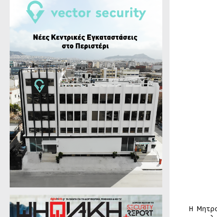
Η Μητρ