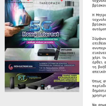
τεχνολ
βρίσκο
Η Μητρ
τεχνολ
βρίσκο
αυτόμα
Σύμφων
επιθέσ
ανυπερ
εικόνε
χέρι τ
έρθει 
τη βοή
απεικό
Όπως α
περίοδ
δημόσι
χρησιμ
Να σημ