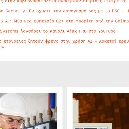
ύς στην κυβερνοασφάλεια αναζητούν οι μισές εταιρείες
on Security: Ενισχύστε τον συναγερμό σας με το DSC – 
 S.A.: Μία νέα εμπειρία G2+ στη Μαδρίτη από την Golma
 Systems λανσάρει το κανάλι Ajax PRO στο YouTube
ς εταιρείες ζητούν φρένο στην χρήση AI – Αρκετοί ερε
υν