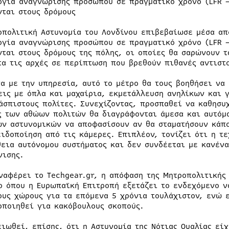
ογία αναγνώρισης προσώπου σε πραγματικό χρόνο (LFR –
νται στους δρόμους
οπολιτική Αστυνομία του Λονδίνου επιβεβαίωσε μέσα από
ογία αναγνώρισης προσώπου σε πραγματικό χρόνο (LFR –
νται στους δρόμους της πόλης, οι οποίες θα σαρώνουν 
τα τις αρχές σε περίπτωση που βρεθούν πιθανές αντιστ
α με την υπηρεσία, αυτό το μέτρο θα τους βοηθήσει να
εις με όπλα και μαχαίρια, εκμετάλλευση ανηλίκων και 
άσπιστους πολίτες. Συνεχίζοντας, προσπαθεί να καθησυ
ς των αθώων πολιτών θα διαγράφονται άμεσα και αυτόμα
ων αστυνομικών να αποφασίσουν αν θα σταματήσουν κάπο
ειδοποίηση από τις κάμερες. Επιπλέον, τονίζει ότι η 
θεια αυτόνομου συστήματος και δεν συνδέεται με κανέν
νισης.
ναφέρει το Techgear.gr, η απόφαση της Μητροπολιτικής
ο όπου η Ευρωπαϊκή Επιτροπή εξετάζει το ενδεχόμενο ν
ους χώρους για τα επόμενα 5 χρόνια τουλάχιστον, ενώ ε
οποιηθεί για κακόβουλους σκοπούς.
ειωθεί, επίσης, ότι η Αστυνομία της Νότιας Ουαλίας εί