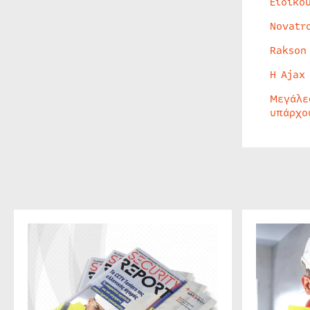
Ειδικο
Novatr
Rakson
Η Ajax
Μεγάλε
υπάρχο