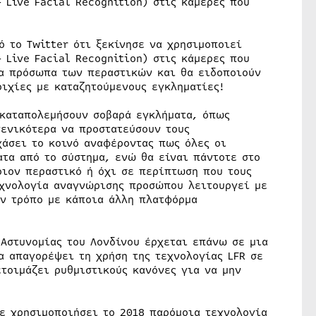
 Live Facial Recognition) στις κάμερες που
 το Twitter ότι ξεκίνησε να χρησιμοποιεί
 Live Facial Recognition) στις κάμερες που
τα πρόσωπα των περαστικών και θα ειδοποιούν
οιχίες με καταζητούμενους εγκληματίες!
 καταπολεμήσουν σοβαρά εγκλήματα, όπως
γενικότερα να προστατεύσουν τους
χάσει το κοινό αναφέροντας πως όλες οι
τα από το σύστημα, ενώ θα είναι πάντοτε στο
ιον περαστικό ή όχι σε περίπτωση που τους
τεχνολογία αναγνώρισης προσώπου λειτουργεί με
αν τρόπο με κάποια άλλη πλατφόρμα
 Αστυνομίας του Λονδίνου έρχεται επάνω σε μια
α απαγορέψει τη χρήση της τεχνολογίας LFR σε
τοιμάζει ρυθμιστικούς κανόνες για να μην
χε χρησιμοποιήσει το 2018 παρόμοια τεχνολογία