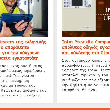
Testers της ελληνικής
Inim Previdia Compac
Το απαραίτητο
απόλυτος οδηγός εγκα
 για τον σύγχρονο
και σύνδεσης στο Clo
ατία εγκαταστάτη
Στον σύγχρονο κόσμο τη
πυρασφάλειας, η σειρά 
ταση ενός συστήματος
Compact της Inim Elect
 κυκλώματος τηλεόρασης
αποτελεί την αιχμή του 
ircuit Television –
συνδυάζοντας την αξιοπι
 την επιτήρηση
την ψηφιακή καινοτομία
 και μη χώρων και
το άρθρο, θα ανα…
 θεωρείται ασφαλής και
ατική όταν βασίζετ…