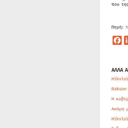
που τη
Πηγή:
F
ΑΛΛΑ Α
Hikvis
Rakson
Η κυβε
Ακόμη 
Hikvis