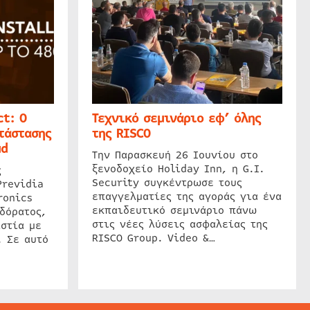
t: Ο
Τεχνικό σεμινάριο εφ’ όλης
τάστασης
της RISCO
ud
Την Παρασκευή 26 Ιουνίου στο
ξενοδοχείο Holiday Inn, η G.I.
ς
Security συγκέντρωσε τους
Previdia
επαγγελματίες της αγοράς για ένα
ronics
εκπαιδευτικό σεμινάριο πάνω
δόρατος,
στις νέες λύσεις ασφαλείας της
στία με
RISCO Group. Video &…
. Σε αυτό