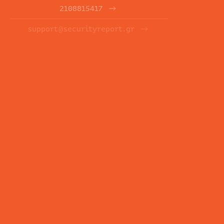
2108815417
support@securityreport.gr
ΕΝΗΜΕΡΩΤΙΚΑ ΔΕΛΤΙΑ
ΕΓΓΡΑΦΉ