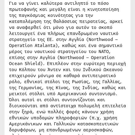
Για να γίνει καλύτερα αντιληπτό το πόσο
πρωτοφανής και μεγάλη είναι η κινητοποίηση
της παγκόσμιας κοινότητας για την
καταπολέμηση της θαλάσσιας πειρατείας, αρκεί
να αναφερθεί ότι μόνο για αυτόν το σκοπό
λειτουργεί ένα πλήρως επανδρωμένο ναυτικό
στρατηγείο της ΕΕ. στην Αγγλία (Northwood –
Operation Atalanta), καθώς και ένα σημαντικό
μέρος του ναυτικού στρατηγείου του ΝΑΤΟ,
επίσης στην Αγγλία (Northwood – Operation
Ocean Shield). Επιπλέον στην ευρύτερη περιοχή
του Κόλπου του Άντεν και του Ινδικού Ωκεανού
επιχειρούν μόνιμα σε καθαρά αντιπειρατικό
ρόλο, εθνικοί στόλοι της Ρωσίας, της Γαλλίας,
της Γερμανίας, της Κίνας, της Ινδίας, καθώς και
μεικτοί στόλοι υπό Αμερικανικό συντονισμό.
Όλοι αυτοί οι στόλοι συντονίζονται και
διοικούνται από αντίστοιχα πολυμελή επιτελεία
στην ξηρά, ενώ πολλές φορές κάνουν χρήση
εθνικών υποδομών πληροφοριών (π.χ. χρήση
Αμερικάνικων και Γαλλικών κατασκοπευτικών
δορυφόρων, μη επανδρωμένων αεροσκαφών,