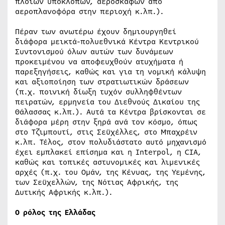
πλοίων υποκλοπών, αεροσκαφών από
αεροπλανοφόρα στην περιοχή κ.λπ.).
Πέραν των ανωτέρω έχουν δημιουργηθεί
διάφορα μεικτά-πολυεθνικά Κέντρα Κεντρικού
Συντονισμού όλων αυτών των δυνάμεων
προκειμένου να αποφευχθούν ατυχήματα ή
παρεξηγήσεις, καθώς και για τη νομική κάλυψη
και αξιοποίηση των στρατιωτικών δράσεων
(π.χ. ποινική δίωξη τυχόν συλληφθέντων
πειρατών, ερμηνεία του Διεθνούς Δικαίου της
Θάλασσας κ.λπ.). Αυτά τα Κέντρα βρίσκονται σε
διάφορα μέρη στην ξηρά ανά τον κόσμο, όπως
στο Τζιμπουτί, στις Σεϋχέλλες, στο Μπαχρέιν
κ.λπ. Τέλος, στον πολυδιάστατο αυτό μηχανισμό
έχει εμπλακεί επίσημα και η Interpol, η CIA,
καθώς και τοπικές αστυνομικές και λιμενικές
αρχές (π.χ. του Ομάν, της Κένυας, της Υεμένης,
των Σεϋχελλών, της Νότιας Αφρικής, της
Δυτικής Αφρικής κ.λπ.).
Ο ρόλος της Ελλάδας