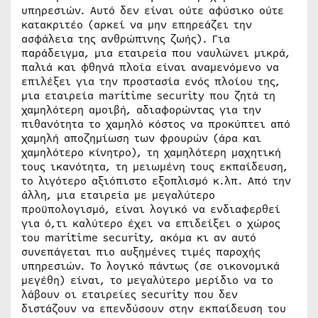
υπηρεσιών. Αυτό δεν είναι ούτε αφύσικο ούτε
κατακριτέο (αρκεί να μην επηρεάζει την
ασφάλεια της ανθρώπινης ζωής). Για
παράδειγμα, μια εταιρεία που ναυλώνει μικρά,
παλιά και φθηνά πλοία είναι αναμενόμενο να
επιλέξει για την προστασία ενός πλοίου της,
μια εταιρεία maritime security που ζητά τη
χαμηλότερη αμοιβή, αδιαφορώντας για την
πιθανότητα το χαμηλό κόστος να προκύπτει από
χαμηλή αποζημίωση των φρουρών (άρα και
χαμηλότερο κίνητρο), τη χαμηλότερη μαχητική
τους ικανότητα, τη μειωμένη τους εκπαίδευση,
το λιγότερο αξιόπιστο εξοπλισμό κ.λπ. Από την
άλλη, μια εταιρεία με μεγαλύτερο
προϋπολογισμό, είναι λογικό να ενδιαφερθεί
για ό,τι καλύτερο έχει να επιδείξει ο χώρος
του maritime security, ακόμα κι αν αυτό
συνεπάγεται πιο αυξημένες τιμές παροχής
υπηρεσιών. Το λογικό πάντως (σε οικονομικά
μεγέθη) είναι, το μεγαλύτερο μερίδιο να το
λάβουν οι εταιρείες security που δεν
διστάζουν να επενδύσουν στην εκπαίδευση του