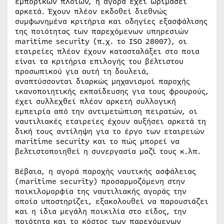
εμπορικών πλοίων, η αγορά έχει ωριμάσει
αρκετά. Έχουν πλέον εκδοθεί διεθνώς
συμφωνημένα κριτήρια και οδηγίες εξασφάλισης
της ποιότητας των παρεχόμενων υπηρεσιών
maritime security (π.χ. το ISO 28007), οι
εταιρείες πλέον έχουν κατασταλάξει στο ποια
είναι τα κριτήρια επιλογής του βέλτιστου
προσωπικού για αυτή τη δουλειά,
αναπτύσσονται διαρκώς μηχανισμοί παροχής
ικανοποιητικής εκπαίδευσης για τους φρουρούς,
έχει συλλεχθεί πλέον αρκετή συλλογική
εμπειρία από την αντιμετώπιση πειρατών, οι
ναυτιλιακές εταιρείες έχουν αυξήσει αρκετά τη
δική τους αντίληψη για το έργο των εταιρειών
maritime security και το πώς μπορεί να
βελτιστοποιηθεί η συνεργασία μαζί τους κ.λπ.
Βέβαια, η αγορά παροχής ναυτικής ασφάλειας
(maritime security) προσαρμοζόμενη στην
ποικιλομορφία της ναυτιλιακής αγοράς την
οποία υποστηρίζει, εξακολουθεί να παρουσιάζει
και η ίδια μεγάλη ποικιλία στο είδος, την
ποιότητα και το κόστος των παρεχόμενων