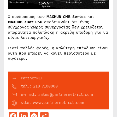
Ο συνδυασμός των
MAXHUB CMB Series
και
MAXHUB XBar U50
αποδεικνύει ότι ένας
σύγχρονος χώρος συνεργασίας δεν χρειάζεται
απαραίτητα πολύπλοκη ή ακριβή υποδομή για να
είναι λειτουργικός.
Γιατί πολλές φορές, η καλύτερη επένδυση είναι
αυτή που μπορεί να κάνει περισσότερα με
λιγότερα.
PartnerNET
τηλ.: 210 7100000
e-mail: sales@partnernet-ict.com
site: www.partnernet-ict.com
Facebook
LinkedIn
Messenger
Μοιραστείτε