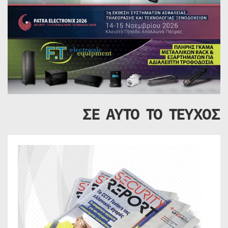
ΣΕ ΑΥΤΟ ΤΟ ΤΕΥΧΟΣ