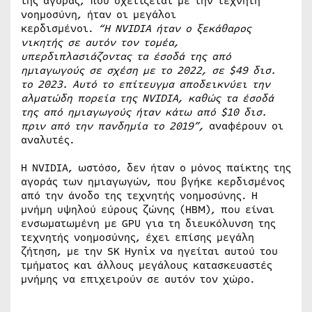
της αγοράς, που σχετίζεται με την τεχνητή
νοημοσύνη, ήταν οι μεγάλοι
κερδισμένοι.
“Η
NVIDIA
ήταν ο ξεκάθαρος
νικητής σε αυτόν τον τομέα,
υπερδιπλασιάζοντας τα έσοδά της από
ημιαγωγούς σε σχέση με το 2022, σε $49 δισ.
το 2023. Αυτό το επίτευγμα αποδεικνύει την
αλματώδη πορεία της
NVIDIA
, καθώς τα έσοδά
της από ημιαγωγούς ήταν κάτω από $10 δισ.
πριν από την πανδημία το 2019”,
αναφέρουν οι
αναλυτές.
Η NVIDIA, ωστόσο, δεν ήταν ο μόνος παίκτης της
αγοράς των ημιαγωγών, που βγήκε κερδισμένος
από την άνοδο της τεχνητής νοημοσύνης. Η
μνήμη υψηλού εύρους ζώνης (HBM), που είναι
ενσωματωμένη με GPU για τη διευκόλυνση της
τεχνητής νοημοσύνης, έχει επίσης μεγάλη
ζήτηση, με την SK Hynix να ηγείται αυτού του
τμήματος και άλλους μεγάλους κατασκευαστές
μνήμης να επιχειρούν σε αυτόν τον χώρο.