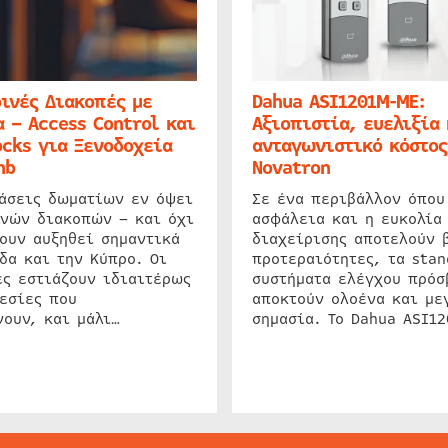
ινές Διακοπές με
Dahua ASI1201M-ME:
 – Access Control και
Αξιοπιστία, ευελιξία 
cks για Ξενοδοχεία
ανταγωνιστικό κόστος
nb
Novatron
ιάσεις δωματίων εν όψει
Σε ένα περιβάλλον όπου
ινών διακοπών – και όχι
ασφάλεια και η ευκολία
ουν αυξηθεί σημαντικά
διαχείρισης αποτελούν 
δα και την Κύπρο. Οι
προτεραιότητες, τα stan
ς εστιάζουν ιδιαιτέρως
συστήματα ελέγχου πρόσ
εσίες που
αποκτούν ολοένα και με
ουν, και μάλι…
σημασία. Το Dahua ASI1