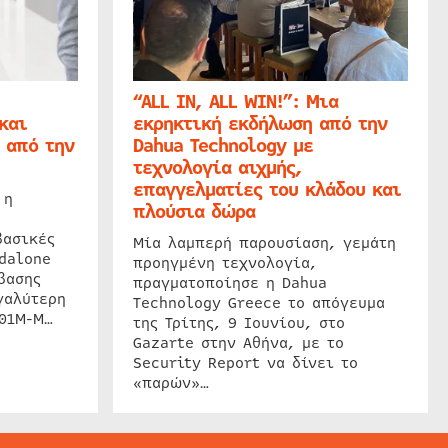
“ALL IN, ALL WIN!”: Μια
και
εκρηκτική εκδήλωση από την
 από την
Dahua Technology με
τεχνολογία αιχμής,
επαγγελματίες του κλάδου και
 η
πλούσια δώρα
βασικές
Μία λαμπερή παρουσίαση, γεμάτη
dalone
προηγμένη τεχνολογία,
βασης
πραγματοποίησε η Dahua
γαλύτερη
Technology Greece το απόγευμα
201M-M…
της Τρίτης, 9 Ιουνίου, στο
Gazarte στην Αθήνα, με το
Security Report να δίνει το
«παρών»…