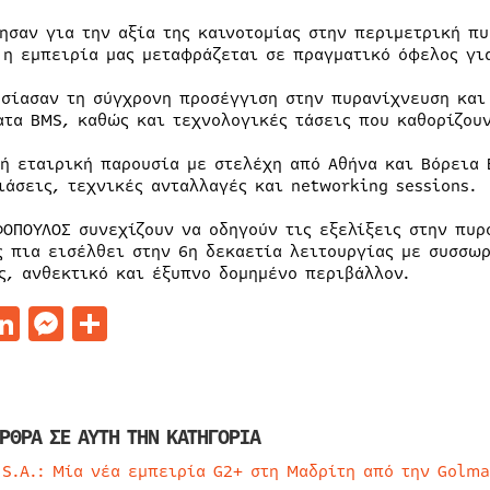
τησαν για την αξία της καινοτομίας στην περιμετρική π
 η εμπειρία μας μεταφράζεται σε πραγματικό όφελος για
υσίασαν τη σύγχρονη προσέγγιση στην πυρανίχνευση κα
ατα BMS, καθώς και τεχνολογικές τάσεις που καθορίζου
ρή εταιρική παρουσία με στελέχη από Αθήνα και Βόρεια
ιάσεις, τεχνικές ανταλλαγές και networking sessions.
ΦΟΠΟΥΛΟΣ συνεχίζουν να οδηγούν τις εξελίξεις στην πυρ
ς πια εισέλθει στην 6η δεκαετία λειτουργίας με συσσω
ς, ανθεκτικό και έξυπνο δομημένο περιβάλλον.
acebook
LinkedIn
Messenger
Μοιραστείτε
ΡΘΡΑ ΣΕ ΑΥΤΗ ΤΗΝ ΚΑΤΗΓΟΡΙΑ
 S.A.: Μία νέα εμπειρία G2+ στη Μαδρίτη από την Golma