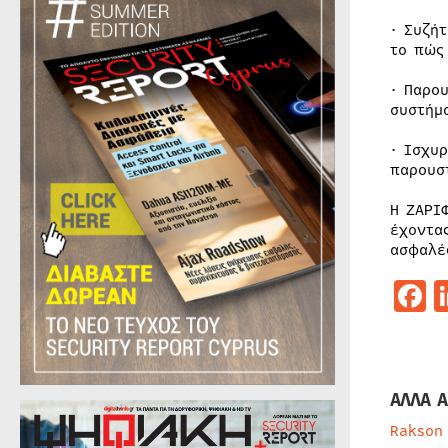
· Συζή
το πώς
· Παρο
συστήμ
· Ισχυ
παρουσ
Η ΖΑΡΙ
έχοντα
ασφαλέ
F
ΑΛΛΑ Α
Rakson