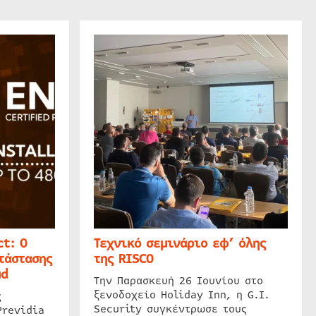
t: Ο
Τεχνικό σεμινάριο εφ’ όλης
τάστασης
της RISCO
ud
Την Παρασκευή 26 Ιουνίου στο
ξενοδοχείο Holiday Inn, η G.I.
ς
Security συγκέντρωσε τους
Previdia