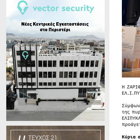
Η ΖΑΡΙ
ΕΛ.Ι.Π
Σύμφων
της πυ
ΕΛΙΠΥΚ
προάγε
Κύρια 