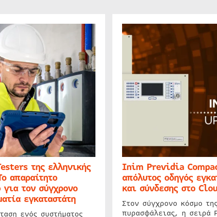
Testers της ελληνικής
Inim Previdia Compac
Το απαραίτητο
απόλυτος οδηγός εγκα
 για τον σύγχρονο
και σύνδεσης στο Clo
ατία εγκαταστάτη
Στον σύγχρονο κόσμο τη
πυρασφάλειας, η σειρά 
ταση ενός συστήματος