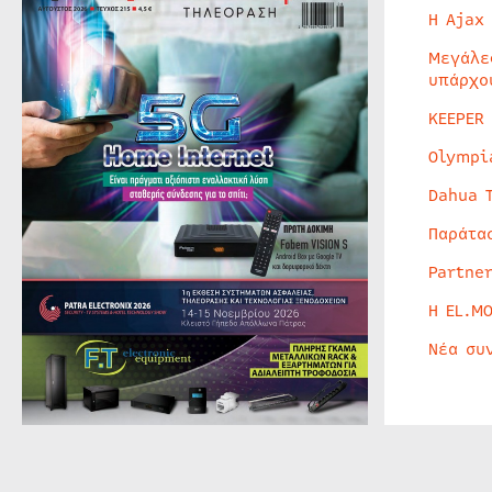
Η Ajax
Μεγάλε
υπάρχο
KEEPER
Olympi
Dahua 
Παράτα
Partne
Η EL.M
Νέα συ