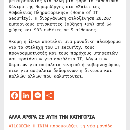
μετατρέποντας για άλλη μια φορά το Εκθεσιακό
Κέντρο της Νυρεμβέργης στο «Σπίτι της
Ασφάλειας Πληροφορικής» (Home of IT
Security). Η διοργάνωση φιλοξένησε 28.267
εμπορικούς επισκέπτες (αύξηση +9%) από 64
χώρες και 993 εκθέτες σε 5 αίθουσες.
Ακόμη η it-sa αποτελεί μια μοναδική πλατφόρμα
για τα στελέχη του ΙΤ security, τους
προγραμματιστές και τους παρόχους υπηρεσιών
και προϊόντων για ασφάλεια ΙΤ, λόγω των
θεμάτων για ασφάλεια κινητού ή κυβερνοχώρου,
είτε για ασφάλεια δεδομένων ή δικτύου και
πολλών άλλων που καλύπτονται.
Facebook
LinkedIn
Messenger
Μοιραστείτε
ΑΛΛΑ ΑΡΘΡΑ ΣΕ ΑΥΤΗ ΤΗΝ ΚΑΤΗΓΟΡΙΑ
AI100DIN: Η INIM παρουσιάζει τη νέα μονάδα