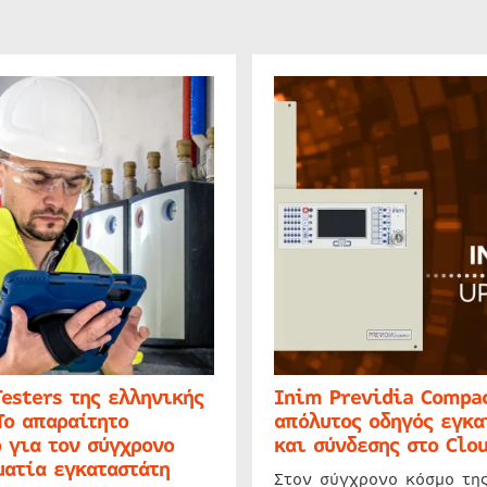
Testers της ελληνικής
Inim Previdia Compac
Το απαραίτητο
απόλυτος οδηγός εγκα
 για τον σύγχρονο
και σύνδεσης στο Clo
ατία εγκαταστάτη
Στον σύγχρονο κόσμο τη