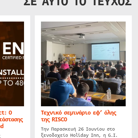
ΣΕ ΑΥΤΟ ΤΟ ΤΕΥΧΟΣ
t: Ο
Τεχνικό σεμινάριο εφ’ όλης
τάστασης
της RISCO
ud
Την Παρασκευή 26 Ιουνίου στο
ξενοδοχείο Holiday Inn, η G.I.
ς