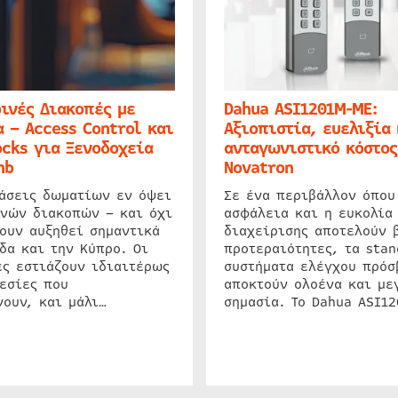
ινές Διακοπές με
Dahua ASI1201M-ME:
 – Access Control και
Αξιοπιστία, ευελιξία 
cks για Ξενοδοχεία
ανταγωνιστικό κόστος
nb
Novatron
ιάσεις δωματίων εν όψει
Σε ένα περιβάλλον όπου
ινών διακοπών – και όχι
ασφάλεια και η ευκολία
ουν αυξηθεί σημαντικά
διαχείρισης αποτελούν 
δα και την Κύπρο. Οι
προτεραιότητες, τα stan
ς εστιάζουν ιδιαιτέρως
συστήματα ελέγχου πρόσ
εσίες που
αποκτούν ολοένα και με
ουν, και μάλι…
σημασία. Το Dahua ASI1