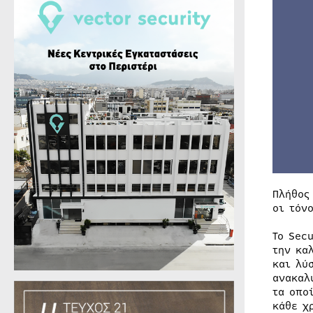
Πλήθος
οι τόν
Το Sec
την κα
και λύ
ανακαλ
τα οπο
κάθε χ