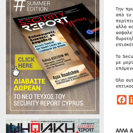
Την πρ
από το
περίπτ
αλλά κ
ασφαλε
θυροτη
επισκέ
Το Sec
με μερ
επόμεν
Όλα αυ
οπτικο
F
ΑΛΛΑ Α