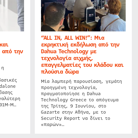
“ALL IN, ALL WIN!”: Μια
και
εκρηκτική εκδήλωση από την
 από την
Dahua Technology με
τεχνολογία αιχμής,
επαγγελματίες του κλάδου και
 η
πλούσια δώρα
βασικές
Μία λαμπερή παρουσίαση, γεμάτη
dalone
προηγμένη τεχνολογία,
βασης
πραγματοποίησε η Dahua
γαλύτερη
Technology Greece το απόγευμα
201M-M…
της Τρίτης, 9 Ιουνίου, στο
Gazarte στην Αθήνα, με το
Security Report να δίνει το
«παρών»…