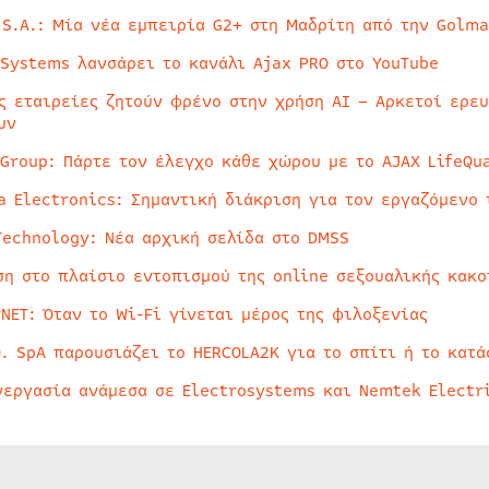
 S.A.: Μία νέα εμπειρία G2+ στη Μαδρίτη από την Golma
 Systems λανσάρει το κανάλι Ajax PRO στο YouTube
ς εταιρείες ζητούν φρένο στην χρήση AI – Αρκετοί ερε
υν
 Group: Πάρτε τον έλεγχο κάθε χώρου με το AJAX LifeQua
a Electronics: Σημαντική διάκριση για τον εργαζόμενο 
Technology: Νέα αρχική σελίδα στο DMSS
ση στο πλαίσιο εντοπισμού της online σεξουαλικής κακ
rNET: Όταν το Wi-Fi γίνεται μέρος της φιλοξενίας
O. SpA παρουσιάζει το HERCOLA2K για το σπίτι ή το κατά
νεργασία ανάμεσα σε Electrosystems και Nemtek Electr