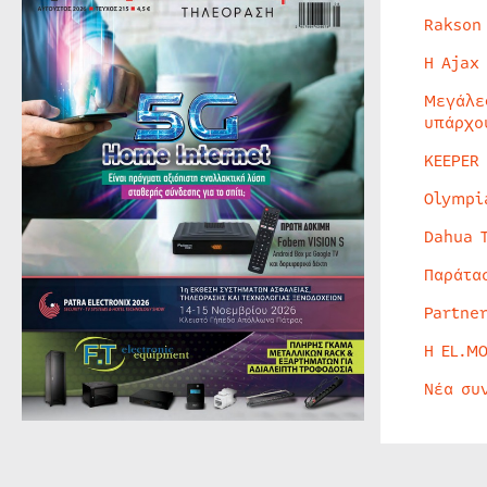
Rakson
Η Ajax
Μεγάλε
υπάρχο
KEEPER
Olympi
Dahua 
Παράτα
Partne
Η EL.M
Νέα συ