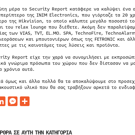
ώτη μέρα το Security Report κατάφερε να καλύψει ένα 
 περίπτερο της INIM Electronics, που γιόρταζε τα 20 χ
ερο της Hikvision, το οποίο κάλυπτε μεγάλο ποσοστό τ
αι του relax lounge που διέθετε. Ακόμη δεν παραλείψα
ίας των VIAS, TVT, EL.MO. SPA, TechnoFire, TechnoAlarm
λεοράσεων και μπουτονιέρων όπως της FETRONIC και άλ
πτες με τις καινοτόμες τους λύσεις και προϊόντα.
urity Report είχε την χαρά να συνομιλήσει με εκπροσώ
ικά γνώριμα πρόσωπα του χώρου που δεν δίστασαν να μα
α χρόνια αυτά.
τά όμως και άλλα πολλά θα τα αποκαλύψουμε στο προσεχ
ακουστικό υλικό που θα σας τραβήξουν αρκετά το ενδιαφ
acebook
LinkedIn
Messenger
Μοιραστείτε
ΡΘΡΑ ΣΕ ΑΥΤΗ ΤΗΝ ΚΑΤΗΓΟΡΙΑ