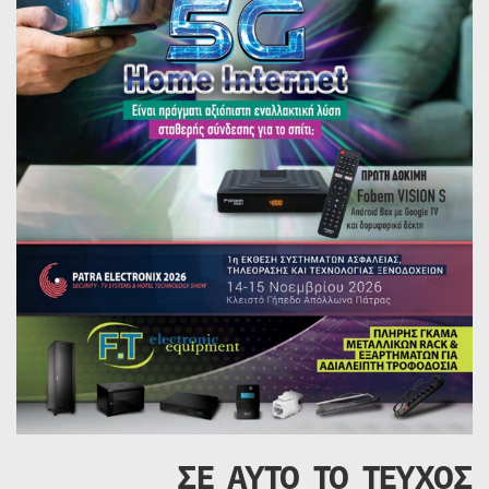
ΣΕ ΑΥΤΟ ΤΟ ΤΕΥΧΟΣ