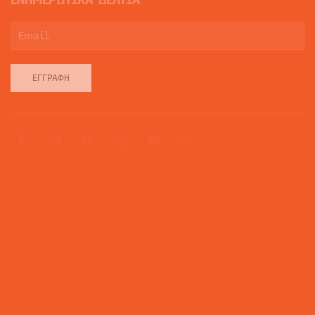
ΕΓΓΡΑΦΉ