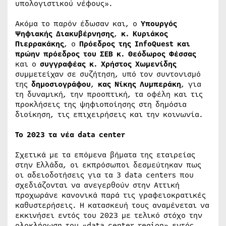
υπολογιστικού νέφους».
Ακόμα το παρόν έδωσαν και, ο
Υπουργός
Ψηφιακής Διακυβέρνησης
,
κ. Κυριάκος
Πιερρακάκης
, ο
Πρόεδρος της
InfoQuest
και
πρώην πρόεδρος του ΣΕΒ κ.
Θεόδωρος Φέσσας
και ο
συγγραφέας κ. Χρήστος Χωμενίδης
συμμετείχαν σε συζήτηση, υπό τον συντονισμό
της
δημοσιογράφου
,
κας Νίκης Λυμπεράκη
, για
τη δυναμική, την προοπτική, τα οφέλη και τις
προκλήσεις της ψηφιοποίησης στη δημόσια
διοίκηση, τις επιχειρήσεις και την κοινωνία.
Το 2023 τα νέα
data
center
Σχετικά με τα επόμενα βήματα της εταιρείας
στην Ελλάδα, οι εκπρόσωποι δεσμεύτηκαν πως
οι αδειοδοτήσεις για τα 3 data centers που
σχεδιάζονται να ανεγερθούν στην Αττική
προχωράνε κανονικά παρά τις γραφειοκρατικές
καθυστερήσεις. Η κατασκευή τους αναμένεται να
εκκινήσει εντός του 2023 με τελικό στόχο την
ολοκλήρωση του «data center region» εντός