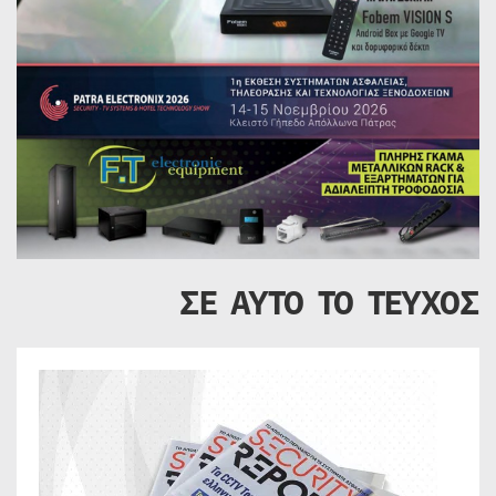
ΣΕ ΑΥΤΟ ΤΟ ΤΕΥΧΟΣ