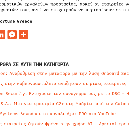
εσματικών εργαλείων προστασίας, αρκεί οι εταιρείες 
ηρεσιών τους αντί να επιχειρούν να περιορίσουν εκ τω
Fortune Greece
acebook
LinkedIn
Messenger
Μοιραστείτε
ΡΘΡΑ ΣΕ ΑΥΤΗ ΤΗΝ ΚΑΤΗΓΟΡΙΑ
ion: Αναβάθμιση στην μεταφορά με την λύση Onboard Sec
ύς στην κυβερνοασφάλεια αναζητούν οι μισές εταιρείες
on Security: Ενισχύστε τον συναγερμό σας με το DSC – 
 S.A.: Μία νέα εμπειρία G2+ στη Μαδρίτη από την Golma
 Systems λανσάρει το κανάλι Ajax PRO στο YouTube
ς εταιρείες ζητούν φρένο στην χρήση AI – Αρκετοί ερε