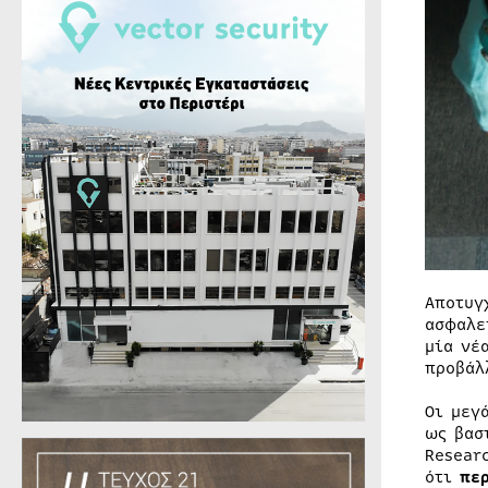
Αποτυγ
ασφαλε
μία νέ
προβάλ
Οι μεγ
ως βασ
Resear
ότι
περ