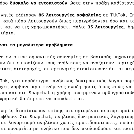
τόσο
δύσκολο να εντοπιστούν
ώστε στην πράξη καθίσταν
υνητές εξέτασαν
86 λειτουργίες ασφαλείας
σε TikTok, I
ο κατά πόσο λειτουργούν όπως περιγράφονται όσο και τ
ει και να τις χρησιμοποιήσει. Μόλις
35 λειτουργίες
, δη
ιτήρια.
ίναι τα μεγαλύτερα προβλήματα
να εντόπισε σημαντικές αδυναμίες σε βασικούς μηχανισμ
υν ότι εμποδίζουν τους ανήλικους να αναζητούν περιεχ
φικές διαταραχές, οι ερευνητές διαπίστωσαν ότι οι πε
kTok, για παράδειγμα, ανήλικος δοκιμαστικός λογαριασμ
αχές λάμβανε προτεινόμενες αναζητήσεις όπως «πώς να 
ram και στο Snapchat η χρήση εσκεμμένων ορθογραφικώ
ωρητικά θα έπρεπε να αποκλείεται.
υνητές διαπίστωσαν επίσης ότι ορισμένοι περιορισμοί 
μφθούν. Στο Snapchat, ενήλικος δοκιμαστικός λογαριασ
 σε λογαριασμό ανηλίκου χωρίς προειδοποιήσεις, ενώ σ
σει συνομιλία με ενήλικο που δεν ακολουθούσε και εκε