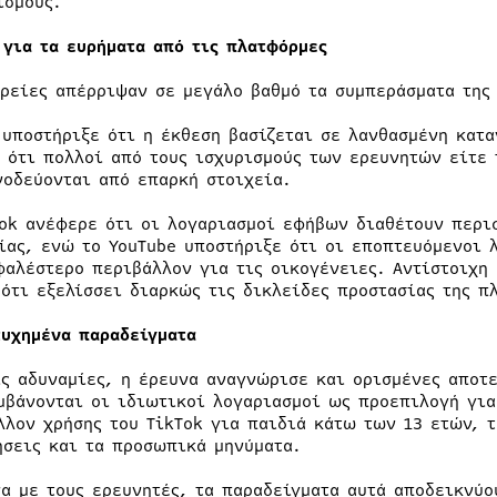
ισμούς.
 για τα ευρήματα από τις πλατφόρμες
ιρείες απέρριψαν σε μεγάλο βαθμό τα συμπεράσματα της
 υποστήριξε ότι η έκθεση βασίζεται σε λανθασμένη κατ
ι ότι πολλοί από τους ισχυρισμούς των ερευνητών είτε
νοδεύονται από επαρκή στοιχεία.
Tok ανέφερε ότι οι λογαριασμοί εφήβων διαθέτουν περι
ίας, ενώ το YouTube υποστήριξε ότι οι εποπτευόμενοι 
φαλέστερο περιβάλλον για τις οικογένειες. Αντίστοιχη 
 ότι εξελίσσει διαρκώς τις δικλείδες προστασίας της π
τυχημένα παραδείγματα
ις αδυναμίες, η έρευνα αναγνώρισε και ορισμένες αποτ
μβάνονται οι ιδιωτικοί λογαριασμοί ως προεπιλογή για
λλον χρήσης του TikTok για παιδιά κάτω των 13 ετών, 
ήσεις και τα προσωπικά μηνύματα.
α με τους ερευνητές, τα παραδείγματα αυτά αποδεικνύο