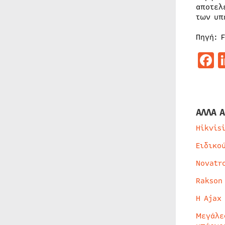
αποτελ
των υπ
Πηγή: 
F
ΑΛΛΑ Α
Hikvis
Ειδικο
Novatr
Rakson
Η Ajax
Μεγάλε