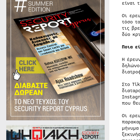
είναι 
Οι ερε
τόσο τ
τις βρ
δύο κρ
Ποια ε
Η έρευ
δηλώνο
διατρο
Στο Ti
διαταρ
Instag
που θε
Οι ερε
παρακα
μήνυμα
ξεκινή