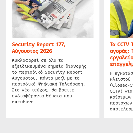
Security Report 177,
Τα CCTV 
Αύγουστος 2026
αγοράς: 
εργαλείο
Κυκλοφορεί σε όλα τα
επαγγελμ
εξειδικευμένα σημεία διανομής
το περιοδικό Security Report
Η εγκατάσ
Αυγούστου, πάντα μαζί με το
κλειστού
περιοδικό Ψηφιακή Τηλεόραση.
(Closed-C
Στο νέο τεύχος, θα βρείτε
CCTV) για
ενδιαφέροντα θέματα που
κρίσιμων
απευθύνο…
περιοχών
αποτελεσμ