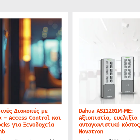
ινές Διακοπές με
Dahua ASI1201M-ME:
 – Access Control και
Αξιοπιστία, ευελιξία 
cks για Ξενοδοχεία
ανταγωνιστικό κόστος
nb
Novatron