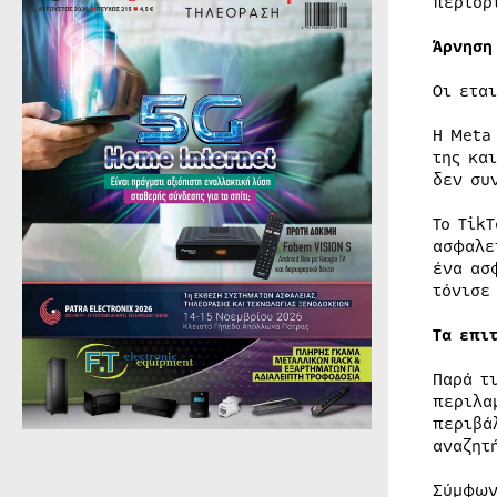
περιορ
Άρνηση
Οι ετα
Η Meta
της κα
δεν συ
Το Tik
ασφαλε
ένα ασ
τόνισε
Τα επι
Παρά τ
περιλα
περιβά
αναζητ
Σύμφων