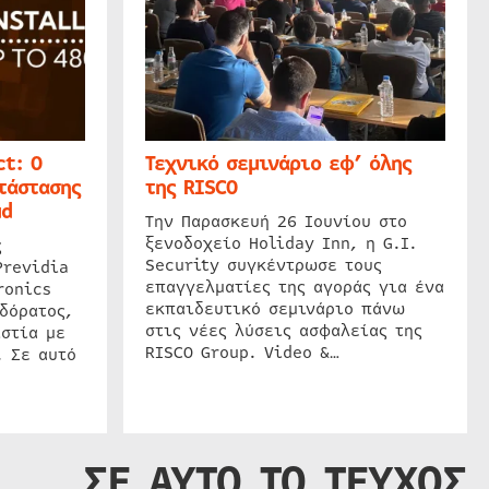
t: Ο
Τεχνικό σεμινάριο εφ’ όλης
τάστασης
της RISCO
ud
Την Παρασκευή 26 Ιουνίου στο
ξενοδοχείο Holiday Inn, η G.I.
ς
Security συγκέντρωσε τους
Previdia
επαγγελματίες της αγοράς για ένα
ronics
εκπαιδευτικό σεμινάριο πάνω
δόρατος,
στις νέες λύσεις ασφαλείας της
στία με
RISCO Group. Video &…
. Σε αυτό
ΣΕ ΑΥΤΟ ΤΟ ΤΕΥΧΟΣ