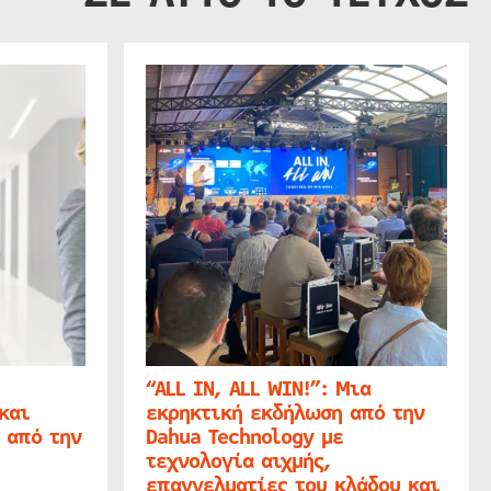
“ALL IN, ALL WIN!”: Μια
και
εκρηκτική εκδήλωση από την
 από την
Dahua Technology με
τεχνολογία αιχμής,
επαγγελματίες του κλάδου και