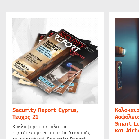
Security Report Cyprus,
Καλοκαιρ
Τεύχος 21
Ασφάλεια
Smart Lo
Κυκλοφορεί σε όλα τα
και Airb
εξειδικευμένα σημεία διανομής
το περιοδικό Security Report