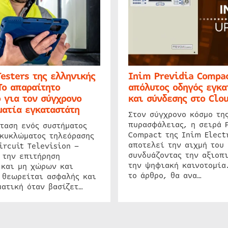
Testers της ελληνικής
Inim Previdia Compac
Το απαραίτητο
απόλυτος οδηγός εγκα
 για τον σύγχρονο
και σύνδεσης στο Clo
ατία εγκαταστάτη
Στον σύγχρονο κόσμο τη
πυρασφάλειας, η σειρά 
ταση ενός συστήματος
Compact της Inim Elect
 κυκλώματος τηλεόρασης
αποτελεί την αιχμή του 
ircuit Television –
συνδυάζοντας την αξιοπι
 την επιτήρηση
την ψηφιακή καινοτομία
 και μη χώρων και
το άρθρο, θα ανα…
 θεωρείται ασφαλής και
ατική όταν βασίζετ…