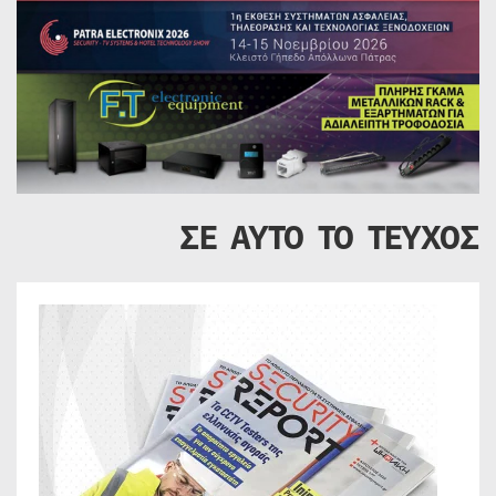
ΣΕ ΑΥΤΟ ΤΟ ΤΕΥΧΟΣ