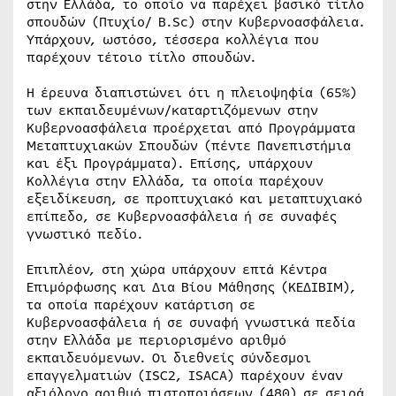
στην Ελλάδα, το οποίο να παρέχει βασικό τίτλο
σπουδών (Πτυχίο/ B.Sc) στην Κυβερνοασφάλεια.
Υπάρχουν, ωστόσο, τέσσερα κολλέγια που
παρέχουν τέτοιο τίτλο σπουδών.
Η έρευνα διαπιστώνει ότι η πλειοψηφία (65%)
των εκπαιδευμένων/καταρτιζόμενων στην
Κυβερνοασφάλεια προέρχεται από Προγράμματα
Μεταπτυχιακών Σπουδών (πέντε Πανεπιστήμια
και έξι Προγράμματα). Επίσης, υπάρχουν
Κολλέγια στην Ελλάδα, τα οποία παρέχουν
εξειδίκευση, σε προπτυχιακό και μεταπτυχιακό
επίπεδο, σε Κυβερνοασφάλεια ή σε συναφές
γνωστικό πεδίο.
Επιπλέον, στη χώρα υπάρχουν επτά Κέντρα
Επιμόρφωσης και Δια Βίου Μάθησης (ΚΕΔΙΒΙΜ),
τα οποία παρέχουν κατάρτιση σε
Κυβερνοασφάλεια ή σε συναφή γνωστικά πεδία
στην Ελλάδα με περιορισμένο αριθμό
εκπαιδευόμενων. Οι διεθνείς σύνδεσμοι
επαγγελματιών (ISC2, ISACA) παρέχουν έναν
αξιόλογο αριθμό πιστοποιήσεων (480) σε σειρά