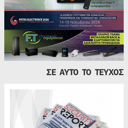
ΣΕ ΑΥΤΟ ΤΟ ΤΕΥΧΟΣ