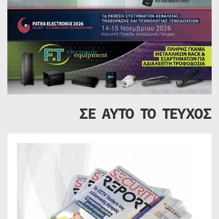
ΣΕ ΑΥΤΟ ΤΟ ΤΕΥΧΟΣ