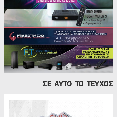
ΣΕ ΑΥΤΟ ΤΟ ΤΕΥΧΟΣ