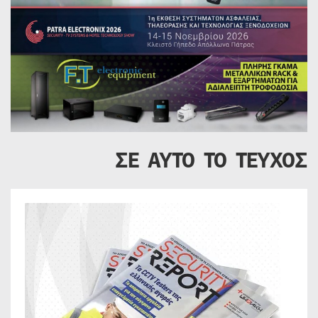
ΣΕ ΑΥΤΟ ΤΟ ΤΕΥΧΟΣ