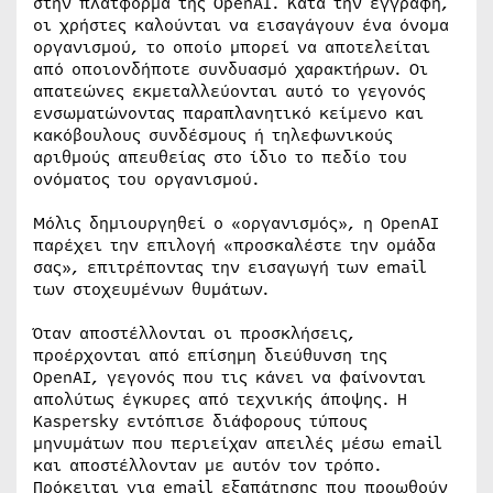
στην πλατφόρμα της OpenAI. Κατά την εγγραφή,
οι χρήστες καλούνται να εισαγάγουν ένα όνομα
οργανισμού, το οποίο μπορεί να αποτελείται
από οποιονδήποτε συνδυασμό χαρακτήρων. Οι
απατεώνες εκμεταλλεύονται αυτό το γεγονός
ενσωματώνοντας παραπλανητικό κείμενο και
κακόβουλους συνδέσμους ή τηλεφωνικούς
αριθμούς απευθείας στο ίδιο το πεδίο του
ονόματος του οργανισμού.
Μόλις δημιουργηθεί ο «οργανισμός», η OpenAI
παρέχει την επιλογή «προσκαλέστε την ομάδα
σας», επιτρέποντας την εισαγωγή των email
των στοχευμένων θυμάτων.
Όταν αποστέλλονται οι προσκλήσεις,
προέρχονται από επίσημη διεύθυνση της
OpenAI, γεγονός που τις κάνει να φαίνονται
απολύτως έγκυρες από τεχνικής άποψης. Η
Kaspersky εντόπισε διάφορους τύπους
μηνυμάτων που περιείχαν απειλές μέσω email
και αποστέλλονταν με αυτόν τον τρόπο.
Πρόκειται για email εξαπάτησης που προωθούν