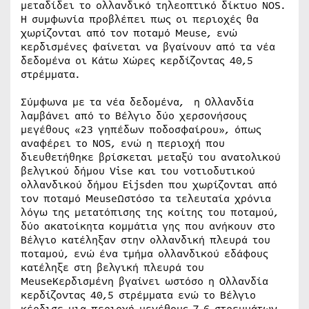
μεταδίδει το ολλανδικό τηλεοπτικό δίκτυο ΝΟS.
Η συμφωνία προβλέπει πως οι περιοχές θα
χωρίζονται από τον ποταμό Meuse, ενώ
κερδισμένες φαίνεται να βγαίνουν από τα νέα
δεδομένα οι Κάτω Χώρες κερδίζοντας 40,5
στρέμματα.
Σύμφωνα με τα νέα δεδομένα, η Ολλανδία
λαμβάνει από το Βέλγιο δύο χερσονήσους
μεγέθους «23 γηπέδων ποδοσφαίρου», όπως
αναφέρει το NOS, ενώ η περιοχή που
διευθετήθηκε βρίσκεται μεταξύ του ανατολικού
βελγικού δήμου Vise και του νοτιοδυτικού
ολλανδικού δήμου Eijsden που χωρίζονται από
τον ποταμό MeuseΩστόσο τα τελευταία χρόνια
λόγω της μετατόπισης της κοίτης του ποταμού,
δύο ακατοίκητα κομμάτια γης που ανήκουν στο
Βέλγιο κατέληξαν στην ολλανδική πλευρά του
ποταμού, ενώ ένα τμήμα ολλανδικού εδάφους
κατέληξε στη βελγική πλευρά του
MeuseΚερδισμένη βγαίνει ωστόσο η Ολλανδία
κερδίζοντας 40,5 στρέμματα ενώ το Βέλγιο