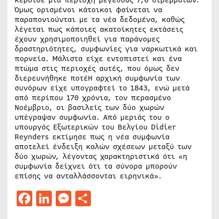
κέρδισε μια περιοχή μεγέθους 7,6 στρεμμάτων.
Όμως ορισμένοι κάτοικοι φαίνεται να
παραπονιούνται με τα νέα δεδομένα, καθώς
λέγεται πως κάποιες ακατοίκητες εκτάσεις
έχουν χρησιμοποιηθεί για παράνομες
δραστηριότητες, συμφωνίες για ναρκωτικά και
πορνεία. Μάλιστα είχε εντοπιστεί και ένα
πτώμα στις περιοχές αυτές, που όμως δεν
διερευνήθηκε ποτέΗ αρχική συμφωνία των
συνόρων είχε υπογραφτεί το 1843, ενώ μετά
από περίπου 170 χρόνια, τον περασμένο
Νοέμβριο, οι βασιλείς των δύο χωρών
υπέγραψαν συμφωνία. Από μεριάς του ο
υπουργός Εξωτερικών του Βελγίου Didier
Reynders εκτίμησε πως η νέα συμφωνία
αποτελεί ένδειξη καλών σχέσεων μεταξύ των
δύο χωρών, λέγοντας χαρακτηριστικά ότι «η
συμφωνία δείχνει ότι τα σύνορα μπορούν
επίσης να ανταλλάσσονται ειρηνικά».
Facebook
LinkedIn
Messenger
Μοιραστείτε