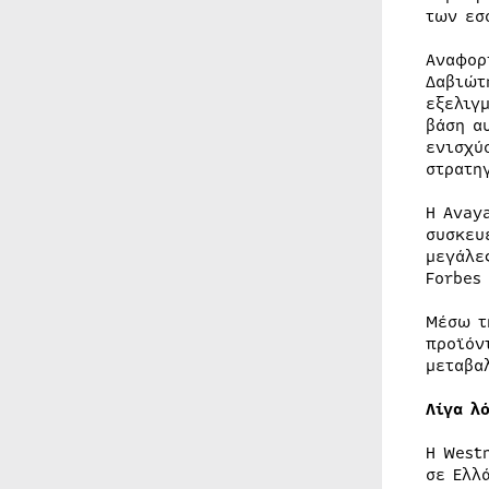
των εσ
Αναφορ
Δαβιώτ
εξελιγ
βάση α
ενισχύ
στρατη
Η Avay
συσκευ
μεγάλε
Forbes
Μέσω τ
προϊόν
μεταβα
Λίγα λ
Η West
σε Ελλ