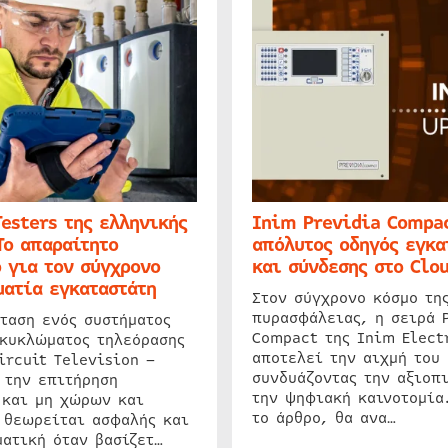
Testers της ελληνικής
Inim Previdia Compac
Το απαραίτητο
απόλυτος οδηγός εγκα
 για τον σύγχρονο
και σύνδεσης στο Clo
ατία εγκαταστάτη
Στον σύγχρονο κόσμο τη
πυρασφάλειας, η σειρά 
ταση ενός συστήματος
Compact της Inim Elect
 κυκλώματος τηλεόρασης
αποτελεί την αιχμή του 
ircuit Television –
συνδυάζοντας την αξιοπι
 την επιτήρηση
την ψηφιακή καινοτομία
 και μη χώρων και
το άρθρο, θα ανα…
 θεωρείται ασφαλής και
ατική όταν βασίζετ…