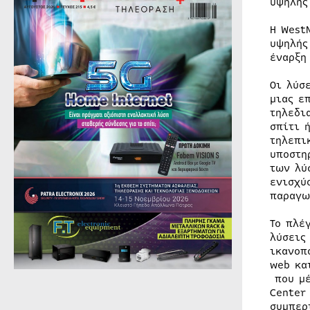
υψηλής
Η West
υψηλής
έναρξη
Οι λύσ
μιας ε
τηλεδι
σπίτι 
τηλεπι
υποστη
των λύ
ενισχύ
παραγω
Το πλέ
λύσει
ικανοπ
web κα
που μέ
Center
συμπερ