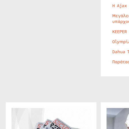
Η Ajax
Μεγάλε
υπάρχο
KEEPER
Olympi
Dahua 
Παράτα