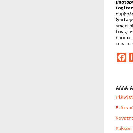
μπαταρ
Logite
συμβόλ
ξεκίνη
smartp
toys, 
δραστη
των οι
F
ΑΛΛΑ Α
Hikvis
Ειδικο
Novatr
Rakson