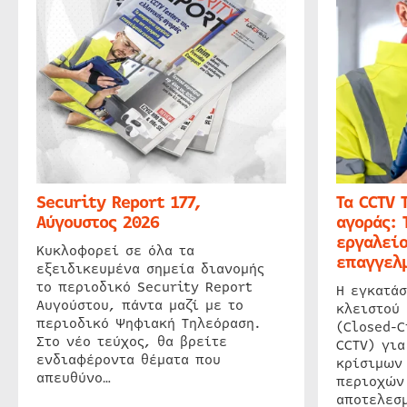
Security Report 177,
Τα CCTV 
Αύγουστος 2026
αγοράς: 
εργαλείο
Κυκλοφορεί σε όλα τα
επαγγελμ
εξειδικευμένα σημεία διανομής
το περιοδικό Security Report
Η εγκατάσ
Αυγούστου, πάντα μαζί με το
κλειστού
περιοδικό Ψηφιακή Τηλεόραση.
(Closed-C
Στο νέο τεύχος, θα βρείτε
CCTV) για
ενδιαφέροντα θέματα που
κρίσιμων
απευθύνο…
περιοχών
αποτελεσμ