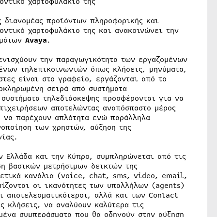
οντικό χαρτοφυλάκιο της
ς διανομέας προϊόντων πληροφορικής και
οντικό χαρτοφυλάκιο της και ανακοινώνει την
ημάτων
Avaya
.
ενισχύουν την παραγωγικότητα των εργαζομένων
μένων τηλεπικοινωνιών όπως κλήσεις, μηνύματα,
στες είναι στο γραφείο, εργάζονται από το
οκληρωμένη σειρά από συστήματα
 συστήματα τηλεδιάσκεψης προσφέρονται για να
επιχειρήσεων αποτελώντας αναπόσπαστο μέρος
α να παρέχουν απλότητα ενώ παράλληλα
νοποίηση των χρηστών, αύξηση της
νίας.
ν Ελλάδα και την Κύπρο, συμπληρώνεται από τις
ση βασικών μετρήσιμων δεικτών της
τικά κανάλια (voice, chat, sms, video, email,
μίζονται οι ικανότητες των υπαλλήλων (agents)
ι αποτελεσματικότεροι, αλλά και των Contact
ς κλήσεις, να αναλύουν καλύτερα τις
μένα συμπεράσματα που θα οδηγούν στην αύξηση