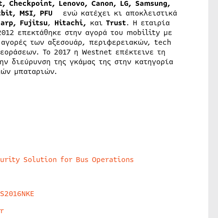
t
,
Checkpoint
,
Lenovo
, Canon
,
LG
,
Samsung
,
tbit,
MSI
,
PFU
ενώ κατέχει κι αποκλειστικά
harp
,
Fujitsu
,
Hitachi,
και
Trust
. Η εταιρία
2012 επεκτάθηκε στην αγορά του mobility με
 αγορές των αξεσουάρ, περιφερειακών, tech
εοράσεων. Το 2017 η Westnet επέκτεινε τη
ην διεύρυνση της γκάμας της στην κατηγορία
κών μπαταριών.
urity Solution for Bus Operations
HS2016NKE
r