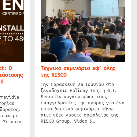
t: Ο
Τεχνικό σεμινάριο εφ’ όλης
τάστασης
της RISCO
ud
Την Παρασκευή 26 Ιουνίου στο
ξενοδοχείο Holiday Inn, η G.I.
ς
Security συγκέντρωσε τους
Previdia
επαγγελματίες της αγοράς για ένα
ronics
εκπαιδευτικό σεμινάριο πάνω
δόρατος,
στις νέες λύσεις ασφαλείας της
στία με
RISCO Group. Video &…
. Σε αυτό