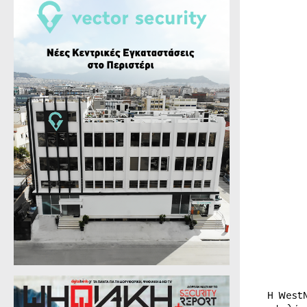
Η West