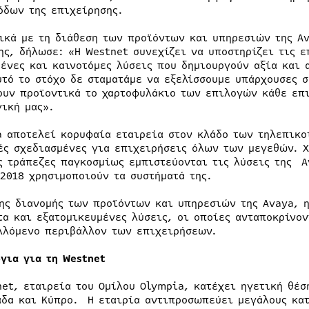
όδων της επιχείρησης.
ικά με τη διάθεση των προϊόντων και υπηρεσιών της Av
ης, δήλωσε: «Η Westnet συνεχίζει να υποστηρίζει τις ε
μένες και καινοτόμες λύσεις που δημιουργούν αξία και 
υτό το στόχο δε σταματάμε να εξελίσσουμε υπάρχουσες 
ουν προϊοντικά το χαρτοφυλάκιο των επιλογών κάθε επι
γική μας».
a αποτελεί κορυφαία εταιρεία στον κλάδο των τηλεπικο
ές σχεδιασμένες για επιχειρήσεις όλων των μεγεθών. Χ
ς τράπεζες παγκοσμίως εμπιστεύονται τις λύσεις της A
 2018 χρησιμοποιούν τα συστήματά της.
ης διανομής των προϊόντων και υπηρεσιών της Avaya, η
τα και εξατομικευμένες λύσεις, οι οποίες ανταποκρίνο
λλόμενο περιβάλλον των επιχειρήσεων.
όγια για τη Westnet
net, εταιρεία του Ομίλου Olympia, κατέχει ηγετική θέσ
άδα και Κύπρο. Η εταιρία αντιπροσωπεύει μεγάλους κατ