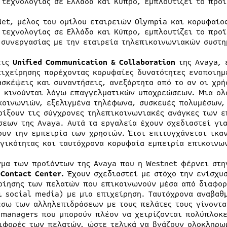
 τεχνολογίας σε Ελλάδα και Κύπρο, εμπλουτίζει το προϊ
Net, μέλος του ομίλου εταιρειών Olympia και κορυφαίο
 τεχνολογίας σε Ελλάδα και Κύπρο, εμπλουτίζει το προϊ
 συνεργασίας με την εταιρεία τηλεπικοινωνιακών συστ
εις
Unified
Communication
&
Collaboration
της Avaya, 
πιχείρησης παρέχοντας κορυφαίες δυνατότητες ενοποιη
ασκέψεις και συναντήσεις, ανεξάρτητα από το αν οι χρή
ή κινούνται λόγω επαγγελματικών υποχρεώσεων. Μια ολ
κοινωνιών, εξελιγμένα τηλέφωνα, συσκευές πολυμέσων,
ρίξουν τις σύγχρονες τηλεπικοινωνιακές ανάγκες των 
σεων της Avaya. Αυτά τα εργαλεία έχουν σχεδιαστεί γι
ουν την εμπειρία των χρηστών. Έτσι επιτυγχάνεται ικα
γικότητας και ταυτόχρονα κορυφαία εμπειρία επικοινω
γμα των προϊόντων της Avaya που η Westnet φέρνει στη
ς
Contact Center.
Έχουν σχεδιαστεί με στόχο την ενίσχυ
οίησης των πελατών που επικοινωνούν μέσα από διαφορε
ι social media) με μια επιχείρηση. Ταυτόχρονα αναβαθ
σω των αλληλεπιδράσεων με τους πελάτες τους γίνοντα
 managers που μπορούν πλέον να χειρίζονται πολύπλοκε
ιφορές των πελατών, ώστε τελικά να βγάζουν ολοκληρω