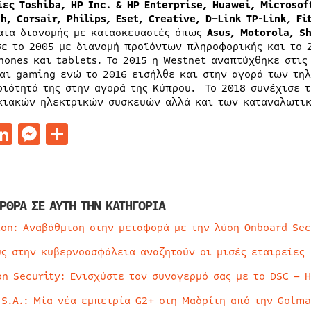
ίες
Toshiba
,
HP Inc.
&
HP Enterprise,
Huawei
,
Microsof
ch,
Corsair
,
Philips,
Eset
,
Creative
,
D
–
Link
TP-Link
,
F
i
αια διανομής με κατασκευαστές όπως
Asus
,
Motorola
,
S
σε το 2005 με διανομή προϊόντων πληροφορικής και το 
hones και tablets. Το 2015 η Westnet αναπτύχθηκε στις
και gaming ενώ το 2016 εισήλθε και στην αγορά των τηλ
ριότητά της στην αγορά της Κύπρου. Το 2018 συνέχισε τ
κιακών ηλεκτρικών συσκευών αλλά και των καταναλωτι
acebook
LinkedIn
Messenger
Μοιραστείτε
ΡΘΡΑ ΣΕ ΑΥΤΗ ΤΗΝ ΚΑΤΗΓΟΡΙΑ
ion: Αναβάθμιση στην μεταφορά με την λύση Onboard Sec
ύς στην κυβερνοασφάλεια αναζητούν οι μισές εταιρείες
on Security: Ενισχύστε τον συναγερμό σας με το DSC – 
 S.A.: Μία νέα εμπειρία G2+ στη Μαδρίτη από την Golma