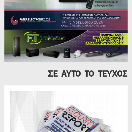
ΣΕ ΑΥΤΟ ΤΟ ΤΕΥΧΟΣ