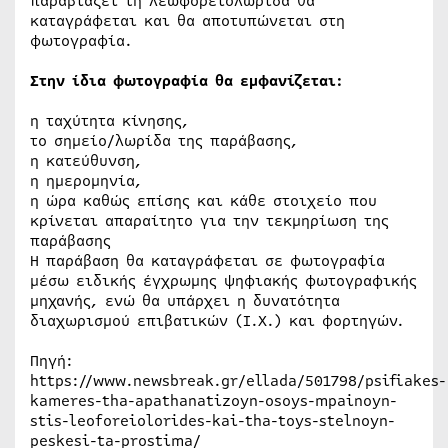
παραβιάζει τη λεωφορειολωρίδα θα
καταγράφεται και θα αποτυπώνεται στη
φωτογραφία.
Στην ίδια φωτογραφία θα εμφανίζεται:
η ταχύτητα κίνησης,
το σημείο/λωρίδα της παράβασης,
η κατεύθυνση,
η ημερομηνία,
η ώρα καθώς επίσης και κάθε στοιχείο που
κρίνεται απαραίτητο για την τεκμηρίωση της
παράβασης
Η παράβαση θα καταγράφεται σε φωτογραφία
μέσω ειδικής έγχρωμης ψηφιακής φωτογραφικής
μηχανής, ενώ θα υπάρχει η δυνατότητα
διαχωρισμού επιβατικών (Ι.Χ.) και φορτηγών.
Πηγή:
https://www.newsbreak.gr/ellada/501798/psifiakes-
kameres-tha-apathanatizoyn-osoys-mpainoyn-
stis-leoforeiolorides-kai-tha-toys-stelnoyn-
peskesi-ta-prostima/