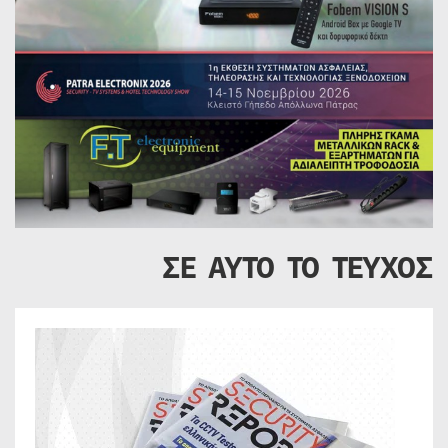
ΣΕ ΑΥΤΟ ΤΟ ΤΕΥΧΟΣ