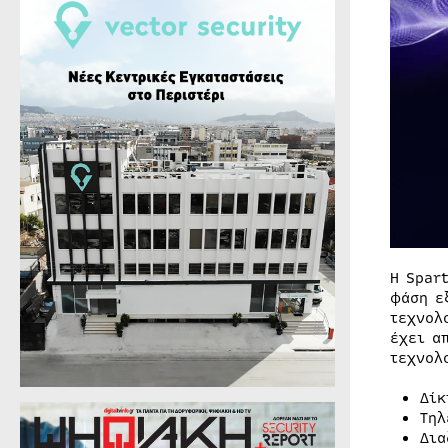
Η Spar
φάση ε
τεχνολ
έχει α
τεχνολ
Δίκ
Τηλ
Δια