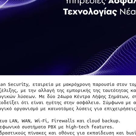
tan Security, εταιρεία με μακρόχρονη παρουσία στον το
ξέλιξης, με την αλλαγή της εμπορικής της ταυτότητας κ
ογικών λύσεων. Με δύο 24ωρα Κέντρα Λήψης Σημάτων, στ
ποδείξει ότι είναι ηγέτης στην ασφάλεια. Σύμφωνα με α
ογικό οργανισμό με καινοτόμες λύσεις για επιχειρήσεις
τυα LAN, WAN, Wi-Fi, Firewalls και cloud backup.
εφωνικά συστήματα PBX με high-tech features.
δραστικούς πίνακες και οθόνες για εκπαίδευση και bus