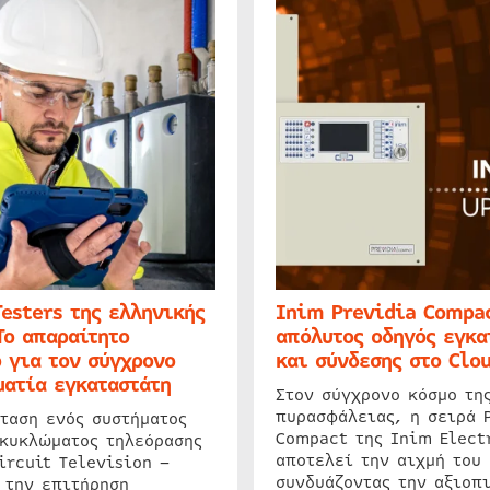
Testers της ελληνικής
Inim Previdia Compac
Το απαραίτητο
απόλυτος οδηγός εγκα
 για τον σύγχρονο
και σύνδεσης στο Clo
ατία εγκαταστάτη
Στον σύγχρονο κόσμο τη
πυρασφάλειας, η σειρά 
ταση ενός συστήματος
Compact της Inim Elect
 κυκλώματος τηλεόρασης
αποτελεί την αιχμή του 
ircuit Television –
συνδυάζοντας την αξιοπι
 την επιτήρηση