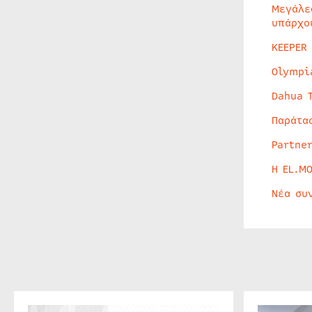
Μεγάλε
υπάρχο
KEEPER
Olympi
Dahua 
Παράτα
Partne
Η EL.M
Νέα συ