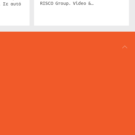
RISCO Group. Video &…
. Σε αυτό
ΑΡΘΟΓΡΑΦΙΑ
REVIEWS
ACCESS CONTROL
IP SECURITY
ΕΓΚΑΤΑΣΤΑΣΕΙΣ
CCTV
ΚΑΜΕΡΕΣ
SECURITY SERVICES
MARITIME SECURITY
AVIATION SECURITY