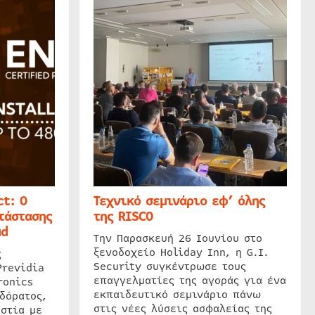
t: Ο
Τεχνικό σεμινάριο εφ’ όλης
τάστασης
της RISCO
ud
Την Παρασκευή 26 Ιουνίου στο
ξενοδοχείο Holiday Inn, η G.I.
ς
Security συγκέντρωσε τους
Previdia
επαγγελματίες της αγοράς για ένα
ronics
εκπαιδευτικό σεμινάριο πάνω
δόρατος,
στις νέες λύσεις ασφαλείας της
στία με