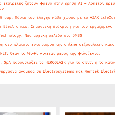
ς εταιρείες ζητούν φρένο στην χρήση AI – Αρκετοί ερε
υν
 Group: Πάρτε τον έλεγχο κάθε χώρου με το AJAX LifeQua
a Electronics: Σημαντική διάκριση για τον εργαζόμενο 
Technology: Νέα αρχική σελίδα στο DMSS
ση στο πλαίσιο εντοπισμού της online σεξουαλικής κακ
rNET: Όταν το Wi-Fi γίνεται μέρος της φιλοξενίας
O. SpA παρουσιάζει το HERCOLA2K για το σπίτι ή το κατά
νεργασία ανάμεσα σε Electrosystems και Nemtek Electr