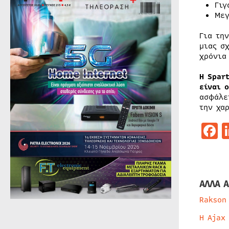
Γιγ
Μεγ
Για τη
μιας σ
χρόνια
Η
Spar
είναι 
ασφάλε
την χα
F
ΑΛΛΑ Α
Rakson
Η Ajax