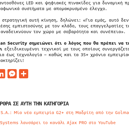
αντοοθόνες LED και ψηφιακές πινακίδες για δυναμική π
αφωνικά συστήματα με απομακρυσμένο έλεγχο.
ν στρατηγική αυτή κίνηση, δηλώνει: «Για εμάς, αυτό δεν
χέσης εμπιστοσύνης με τον κλάδο, τους επαγγελματίες τ
 αναδεικνύουν τον χώρο με σοβαρότητα και συνέπεια».
tan Security σημειώνει ότι ο λόγος που θα πρέπει να τ
οι
εξειδικευμένοι τεχνικοί με τους οποίους συνεργάζετ
ια έως τεχνολογία – καθώς και τα 35+ χρόνια εμπειρία
ρακτηρίζει!
acebook
LinkedIn
Messenger
Μοιραστείτε
ΡΘΡΑ ΣΕ ΑΥΤΗ ΤΗΝ ΚΑΤΗΓΟΡΙΑ
 S.A.: Μία νέα εμπειρία G2+ στη Μαδρίτη από την Golma
 Systems λανσάρει το κανάλι Ajax PRO στο YouTube