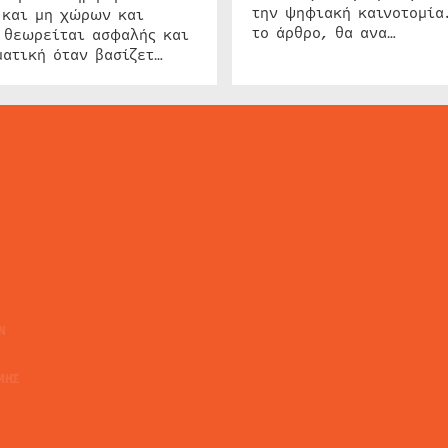
την ψηφιακή καινοτομία
 και μη χώρων και
το άρθρο, θα ανα…
 θεωρείται ασφαλής και
ατική όταν βασίζετ…
ΕΙΔΗΣΕΙΣ
ΤΑ ΝΕΑ ΤΗΣ ΑΓΟΡΑΣ
SECURITY NEWS
INTERSEC NEWS
N
ΜΗΣ