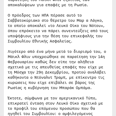
αποκαλύψεων για επαφές με τη Ρωσία.
Ο πρόεδρος των ΗΠΑ πέρασε αυτό το
Σαββατοκύριακο στο θέρετρο του Μαρ α Λάγκο,
το οποίο αποκαλεί «το Λευκό Οίκο του Νότου»,
όπου επρόκειτο να πάρει συνεντεύξεις από τους
υποψήφιους για την θέση του επικεφαλής του
Συμβουλίου Εθνικής Ασφαλείας.
Λιγότερο από ένα μήνα μετά το διορισμό του, ο
Μάικλ Φλιν υποχρεώθηκε σε παραίτηση την 14η
Φεβρουαρίου καθώς δεν είπε την αλήθεια
σχετικά με τις απευθείας επαφές που είχε με
τη Μόσχα την 29η Δεκεμβρίου, προτού αναλάβει
καθήκοντα ο Ντόναλντ Τραμπ, με επίκεντρο τις
κυρώσεις που είχε επιβάλει σε βάρος της
Ρωσίας η κυβέρνηση του Μπαράκ Ομπάμα.
Έκτοτε, σύμφωνα με τον αμερικανικό Τύπο,
επικρατεί ένταση στον Λευκό Οίκο σχετικά με
το προφίλ του επόμενου προσώπου που θα
ηγηθεί του Συμβουλίου: ο αμφιλεγόμενος