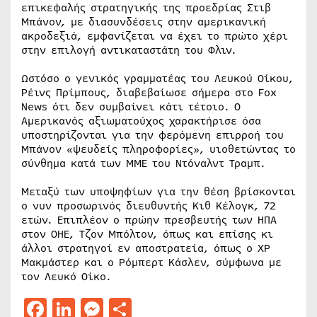
επικεφαλής στρατηγικής της προεδρίας Στιβ
Μπάνον, με διασυνδέσεις στην αμερικανική
ακροδεξιά, εμφανίζεται να έχει το πρώτο χέρι
στην επιλογή αντικαταστάτη του Φλιν.
Ωστόσο ο γενικός γραμματέας του Λευκού Οίκου,
Ρέινς Πρίμπους, διαβεβαίωσε σήμερα στο Fox
News ότι δεν συμβαίνει κάτι τέτοιο. Ο
Αμερικανός αξιωματούχος χαρακτήρισε όσα
υποστηρίζονται για την φερόμενη επιρροή του
Μπάνον «ψευδείς πληροφορίες», υιοθετώντας το
σύνθημα κατά των ΜΜΕ του Ντόναλντ Τραμπ.
Μεταξύ των υποψηφίων για την θέση βρίσκονται
ο νυν προσωρινός διευθυντής Κιθ Κέλογκ, 72
ετών. Επιπλέον ο πρώην πρεσβευτής των ΗΠΑ
στον ΟΗΕ, Τζον Μπόλτον, όπως και επίσης κι
άλλοι στρατηγοί εν αποστρατεία, όπως ο ΧΡ
Μακμάστερ και ο Ρόμπερτ Κάσλεν, σύμφωνα με
τον Λευκό Οίκο.
Facebook
LinkedIn
Messenger
Μοιραστείτε