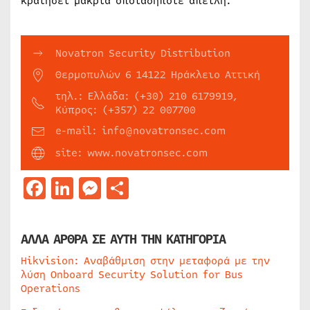
κρατήσει μακριά οποιαδήποτε απειλή.
Novatron Security Distribution
Θερμοπυλών 6 14122 Ηράκλειο Αττική
τηλ.: Ελλάδα: (+30) 210 6179919,
Κύπρος: (+357) 22 007700
e-mail: info@novatronsec.com
site: www.novatronsec.com
Facebook
LinkedIn
Messenger
Μοιραστείτε
ΑΛΛΑ ΑΡΘΡΑ ΣΕ ΑΥΤΗ ΤΗΝ ΚΑΤΗΓΟΡΙΑ
Hikvision: Αναβάθμιση στην μεταφορά με την
λύση Onboard Security Solution for Bus
Operations