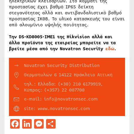
ηλεκτρικών κλειδαριών. Στο κομμάτι της
προστασίας έχει βαθμό IP65 δείκτη
στεγανότητας αλλά και αντιβανδαλιστικό βαθμό
προστασίας ΙΚ08. Το υλικό κατασκευής του είναι
από αλουμίνιο υψηλής ποιότητας.
Την DS-KD8005-IME1 της Hikvision αλλά και
άλλα προϊόντα της εταιρείας μπορείτε να τα
βρείτε μέσα από την Novatron Security
εδώ
.
Novatron Security Distribution
Θερμοπυλών 6 14122 Ηράκλειο Αττική
τηλ.: Ελλάδα: (+30) 210 6179919,
Κύπρος: (+357) 22 007700
e-mail: info@novatronsec.com
site: www.novatronsec.com
Facebook
LinkedIn
Messenger
Μοιραστείτε