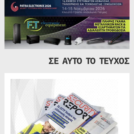
ΣΕ ΑΥΤΟ ΤΟ ΤΕΥΧΟΣ