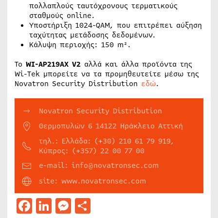
πολλαπλούς ταυτόχρονους τερματικούς
σταθμούς online.
Υποστήριξη 1024-QAM, που επιτρέπει αύξηση
ταχύτητας μετάδοσης δεδομένων.
Κάλυψη περιοχής: 150 m².
Το
WI-AP219AX V2
αλλά και άλλα προϊόντα της
Wi-Tek μπορείτε να τα προμηθευτείτε μέσω της
Novatron Security Distribution
εδώ
.
Novatron Security Distribution
Θερμοπυλών 6 14122 Ηράκλειο Αττική
τηλ.: Ελλάδα: (+30) 210 61 79 919,
Κύπρος: (+357) 22 00 77 00
e-mail: info@novatronsec.com
site: www.novatronsec.com
Facebook
LinkedIn
Messenger
Μοιραστείτε