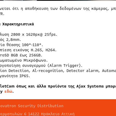
νεται ότι η αποθήκευση των δεδομένων της κάμερας, μπ
VR.
ά Χαρακτηριστικά
λυση 2800 x 1620px@ 25fps.
ός 2,8mm.
ία θέασης 100°-110°.
πίεση εικόνας H.265, H264.
roSD 8GB έως 256GB.
ωματωμένο Μικρόφωνο.
ργοποίηση συναγερμού (Alarm Trigger).
ion Detection, Al-recognition, Detector alarm, Autom
γανότητα IΡ65.
lletCam όπως και άλλα προϊόντα της Ajax Systems μπορ
ty
εδώ
.
Novatron Security Distribution
Θερμοπυλών 6 14122 Ηράκλειο Αττική