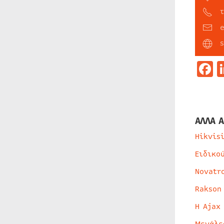
τ
F
ΑΛΛΑ Α
Hikvis
Ειδικο
Novatr
Rakson
Η Ajax
Μεγάλε