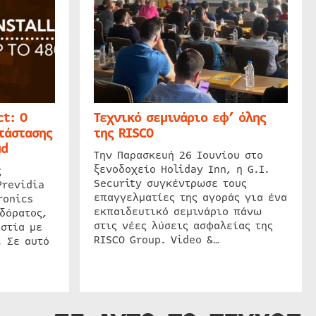
t: Ο
Τεχνικό σεμινάριο εφ’ όλης
τάστασης
της RISCO
ud
Την Παρασκευή 26 Ιουνίου στο
ξενοδοχείο Holiday Inn, η G.I.
ς
Security συγκέντρωσε τους
Previdia
επαγγελματίες της αγοράς για ένα
ronics
εκπαιδευτικό σεμινάριο πάνω
δόρατος,
στις νέες λύσεις ασφαλείας της
στία με
RISCO Group. Video &…
. Σε αυτό