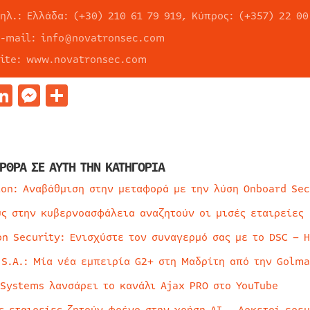
ηλ.: Ελλάδα: (+30) 210 61 79 919, Κύπρος: (+357) 22 00
e-mail: info@novatronsec.com
site: www.novatronsec.com
acebook
LinkedIn
Messenger
Μοιραστείτε
ΡΘΡΑ ΣΕ ΑΥΤΗ ΤΗΝ ΚΑΤΗΓΟΡΙΑ
ion: Αναβάθμιση στην μεταφορά με την λύση Onboard Sec
ύς στην κυβερνοασφάλεια αναζητούν οι μισές εταιρείες
on Security: Ενισχύστε τον συναγερμό σας με το DSC – 
 S.A.: Μία νέα εμπειρία G2+ στη Μαδρίτη από την Golma
 Systems λανσάρει το κανάλι Ajax PRO στο YouTube
ς εταιρείες ζητούν φρένο στην χρήση AI – Αρκετοί ερε