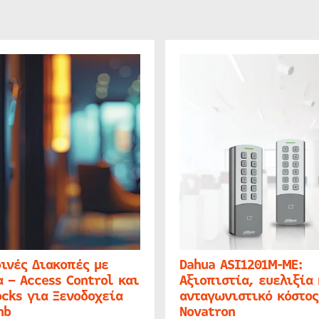
ινές Διακοπές με
Dahua ASI1201M-ME:
 – Access Control και
Αξιοπιστία, ευελιξία 
cks για Ξενοδοχεία
ανταγωνιστικό κόστος
nb
Novatron