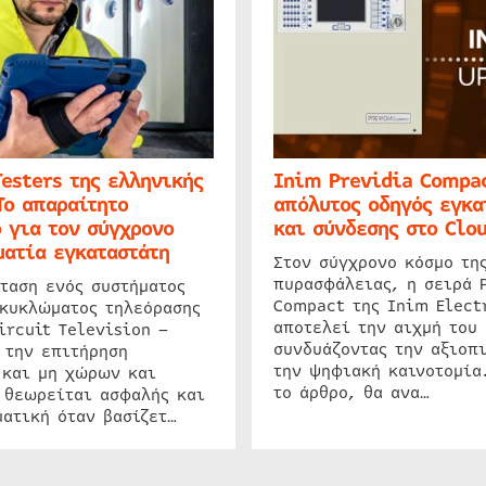
Testers της ελληνικής
Inim Previdia Compac
Το απαραίτητο
απόλυτος οδηγός εγκα
 για τον σύγχρονο
και σύνδεσης στο Clo
ατία εγκαταστάτη
Στον σύγχρονο κόσμο τη
πυρασφάλειας, η σειρά 
ταση ενός συστήματος
Compact της Inim Elect
 κυκλώματος τηλεόρασης
αποτελεί την αιχμή του 
ircuit Television –
συνδυάζοντας την αξιοπι
 την επιτήρηση
την ψηφιακή καινοτομία
 και μη χώρων και
το άρθρο, θα ανα…
 θεωρείται ασφαλής και
ατική όταν βασίζετ…