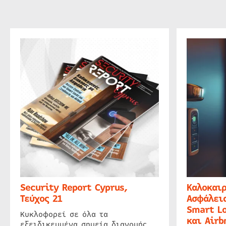
Security Report Cyprus,
Καλοκαιρ
Τεύχος 21
Ασφάλεια
Smart Lo
Κυκλοφορεί σε όλα τα
και Airb
εξειδικευμένα σημεία διανομής