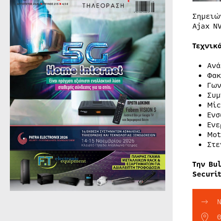
Σημειώ
Ajax N
Τεχνικ
Ανά
Φακ
Γων
Συμ
Mic
Ενσ
Ενε
Mot
Στε
Την Bu
Securi