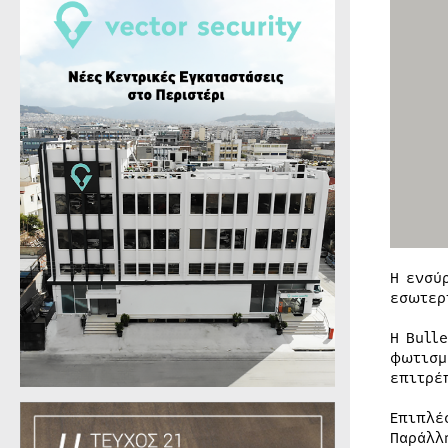
Η ενσύ
εσωτερ
Η Bull
φωτισμ
επιτρέ
Επιπλέ
Παράλλ