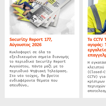
Security Report 177,
Τα CCTV 
Αύγουστος 2026
αγοράς: 
εργαλείο
Κυκλοφορεί σε όλα τα
επαγγελμ
εξειδικευμένα σημεία διανομής
το περιοδικό Security Report
Η εγκατάσ
Αυγούστου, πάντα μαζί με το
κλειστού
περιοδικό Ψηφιακή Τηλεόραση.
(Closed-C
Στο νέο τεύχος, θα βρείτε
CCTV) για
ενδιαφέροντα θέματα που
κρίσιμων
απευθύνο…
περιοχών
αποτελεσμ