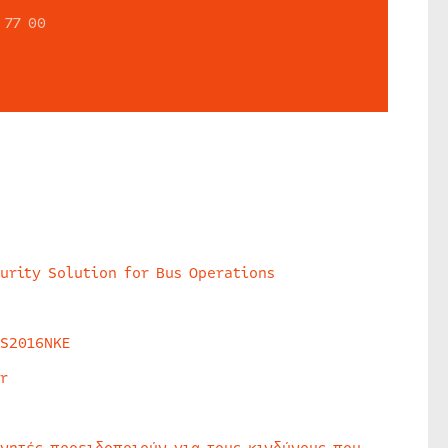
 77 00
urity Solution for Bus Operations
HS2016NKE
r
υνητές προειδοποιούν για τους κινδύνους που