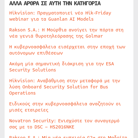
ΑΛΛΑ ΑΡΘΡΑ ΣΕ ΑΥΤΗ ΤΗΝ ΚΑΤΗΓΟΡΙΑ
Hikvision: Πραγματοποιεί νέο Hik-Friday
webinar για τα Guanlan AI Models
Rakson S.A.: Η Μούρθια ανοίγει την πόρτα στη
νέα γενιά θυροτηλεόρασης της Golmar
Η κυβερνοασφάλεια εισέρχεται στην εποχή των
αυτόνομων επιθέσεων
Ακόμη μία σημαντική διάκριση για την ESA
Security Solutions
Hikvision: Αναβάθμιση στην μεταφορά με την
λύση Onboard Security Solution for Bus
Operations
Ειδικούς στην κυβερνοασφάλεια αναζητούν οι
μισές εταιρείες
Novatron Security: Ενισχύστε τον συναγερμό
σας με το DSC – HS2016NKE
Rakson S.A.: Μία νέα εμπειρία G2+ στη Μαδρίτη