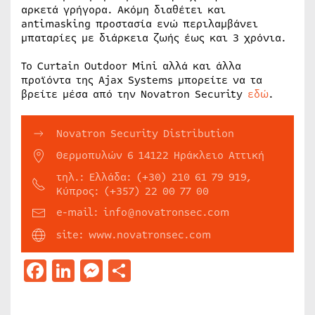
αρκετά γρήγορα. Ακόμη διαθέτει και
antimasking προστασία ενώ περιλαμβάνει
μπαταρίες με διάρκεια ζωής έως και 3 χρόνια.
Το Curtain Outdoor Mini αλλά και άλλα
προϊόντα της Ajax Systems μπορείτε να τα
βρείτε μέσα από την Novatron Security
εδώ
.
Novatron Security Distribution
Θερμοπυλών 6 14122 Ηράκλειο Αττική
τηλ.: Ελλάδα: (+30) 210 61 79 919,
Κύπρος: (+357) 22 00 77 00
e-mail: info@novatronsec.com
site: www.novatronsec.com
Facebook
LinkedIn
Messenger
Μοιραστείτε