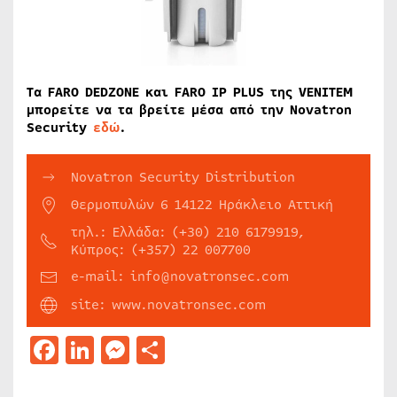
Τα FARO DEDZONE και FARO IP PLUS της VENITEM
μπορείτε να τα βρείτε μέσα από την Novatron
Security
εδώ
.
Novatron Security Distribution
Θερμοπυλών 6 14122 Ηράκλειο Αττική
τηλ.: Ελλάδα: (+30) 210 6179919,
Κύπρος: (+357) 22 007700
e-mail: info@novatronsec.com
site: www.novatronsec.com
Facebook
LinkedIn
Messenger
Μοιραστείτε