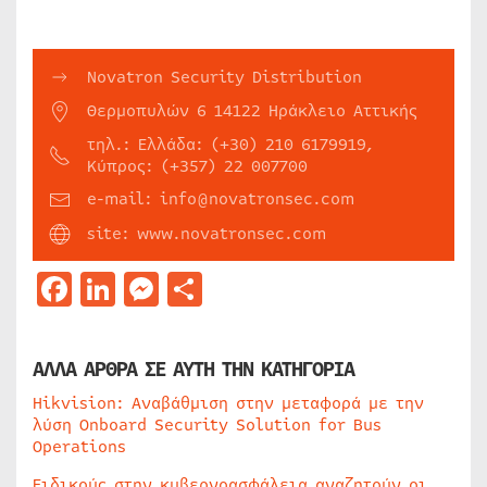
Novatron Security Distribution
Θερμοπυλών 6 14122 Ηράκλειο Αττικής
τηλ.: Ελλάδα: (+30) 210 6179919,
Κύπρος: (+357) 22 007700
e-mail: info@novatronsec.com
site: www.novatronsec.com
Facebook
LinkedIn
Messenger
Μοιραστείτε
ΑΛΛΑ ΑΡΘΡΑ ΣΕ ΑΥΤΗ ΤΗΝ ΚΑΤΗΓΟΡΙΑ
Hikvision: Αναβάθμιση στην μεταφορά με την
λύση Onboard Security Solution for Bus
Operations
Ειδικούς στην κυβερνοασφάλεια αναζητούν οι