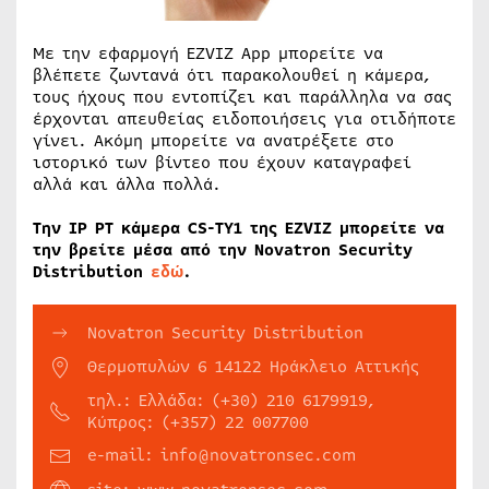
Με την εφαρμογή EZVIZ App μπορείτε να
βλέπετε ζωντανά ότι παρακολουθεί η κάμερα,
τους ήχους που εντοπίζει και παράλληλα να σας
έρχονται απευθείας ειδοποιήσεις για οτιδήποτε
γίνει. Ακόμη μπορείτε να ανατρέξετε στο
ιστορικό των βίντεο που έχουν καταγραφεί
αλλά και άλλα πολλά.
Την IP PT κάμερα CS-TY1 της EZVIZ μπορείτε να
την βρείτε μέσα από την Novatron Security
Distribution
εδώ
.
Novatron Security Distribution
Θερμοπυλών 6 14122 Ηράκλειο Αττικής
τηλ.: Ελλάδα: (+30) 210 6179919,
Κύπρος: (+357) 22 007700
e-mail: info@novatronsec.com