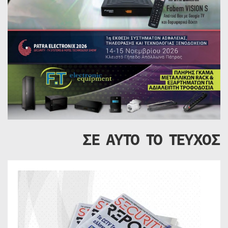
ΣΕ ΑΥΤΟ ΤΟ ΤΕΥΧΟΣ