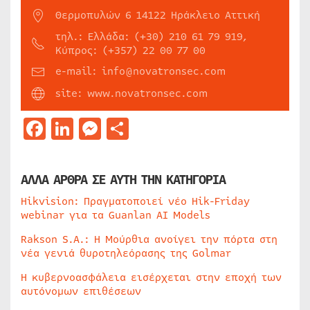
Θερμοπυλών 6 14122 Ηράκλειο Αττική
τηλ.: Ελλάδα: (+30) 210 61 79 919,
Κύπρος: (+357) 22 00 77 00
e-mail: info@novatronsec.com
site: www.novatronsec.com
Facebook
LinkedIn
Messenger
Μοιραστείτε
ΑΛΛΑ ΑΡΘΡΑ ΣΕ ΑΥΤΗ ΤΗΝ ΚΑΤΗΓΟΡΙΑ
Hikvision: Πραγματοποιεί νέο Hik-Friday
webinar για τα Guanlan AI Models
Rakson S.A.: Η Μούρθια ανοίγει την πόρτα στη
νέα γενιά θυροτηλεόρασης της Golmar
Η κυβερνοασφάλεια εισέρχεται στην εποχή των
αυτόνομων επιθέσεων