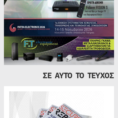
ΣΕ ΑΥΤΟ ΤΟ ΤΕΥΧΟΣ