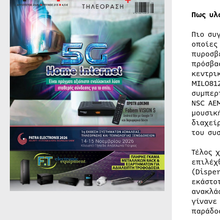
Πως υλ
Πιο συ
οποίες
πυροσβ
πρόσβα
κεντρι
MILO81
συμπερ
NSC AE
μουσικ
διαχεί
του συ
Τέλος 
επιλέχ
(Dispe
εκάστο
ανακλά
γίνανε
παράδο