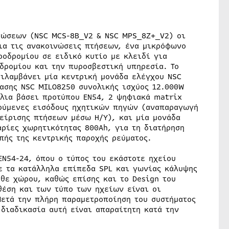
νώσεων (NSC MCS-8B_V2 & NSC MPS_8Z+_V2) οι
ια τις ανακοινώσεις πτήσεων, ένα μικρόφωνο
ροδρομίου σε ειδικό κυτίο με κλειδί για
δρομίου και την πυροσβεστική υπηρεσία. Το
ιλαμβάνει μία κεντρική μονάδα ελέγχου NSC
ασης NSC MILO8250 συνολικής ισχύος 12.000W
λια βάσει προτύπου ΕΝ54, 2 ψηφιακά matrix
τούμενες εισόδους ηχητικών πηγών (αναπαραγωγή
είρισης πτήσεων μέσω Η/Υ), και μία μονάδα
αρίες χωρητικότητας 800Ah, για τη διατήρηση
πής της κεντρικής παροχής ρεύματος.
ΕΝ54-24, όπου ο τύπος του εκάστοτε ηχείου
ε τα κατάλληλα επίπεδα SPL και γωνίας κάλυψης
άθε χώρου, καθώς επίσης και το Design του
θέση και των τύπο των ηχείων είναι οι
Μετά την πλήρη παραμετροποίηση του συστήματος
διαδικασία αυτή είναι απαραίτητη κατά την