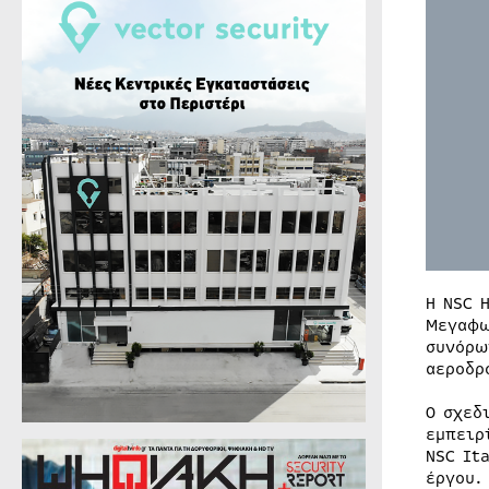
Η NSC 
Μεγαφω
συνόρω
αεροδρ
Ο σχεδ
εμπειρ
NSC It
έργου.