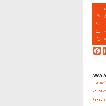
s
F
ΑΛΛΑ Α
Ειδικο
Novatr
Rakson