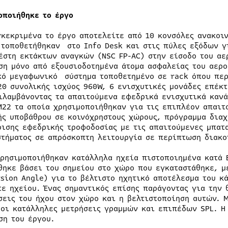
οποιήθηκε το έργο
γκεκριμένα το έργο αποτελείτε από 10 κονσόλες ανακοι
 τοποθετήθηκαν στο Info Desk και στις πύλες εξόδων γ
έστη εκτάκτων αναγκών (NSC FP-AC) στην είσοδο του αε
ση μόνο από εξουσιοδοτημένα άτομα ασφαλείας του αερο
κό μεγαφωνικό σύστημα τοποθετημένο σε rack όπου περ
20 συνολικής ισχύος 960W, 6 ενισχυτικές μονάδες επέκτ
ιλαμβάνοντας τα απαιτούμενα εφεδρικά ενισχυτικά κανά
M22 τα οποία χρησιμοποιήθηκαν για τις επιπλέον απαι
ής υποβάθρου σε κοινόχρηστους χώρους, πρόγραμμα διαχ
ρισης εφεδρικής τροφοδοσίας με τις απαιτούμενες μπατ
στήματος σε απρόσκοπτη λειτουργία σε περίπτωση διακο
χρησιμοποιήθηκαν κατάλληλα ηχεία πιστοποιημένα κατά 
θηκε βάσει του σημείου στο χώρο που εγκαταστάθηκε, μ
rsion Angle) για το βέλτιστο ηχητικό αποτέλεσμα του κ
τε ηχείου. Ένας σημαντικός επίσης παράγοντας για την 
σεις του ήχου στον χώρο και η βελτιστοποίηση αυτών. 
 οι κατάλληλες μετρήσεις γραμμών και επιπέδων SPL. Η 
ση του έργου.