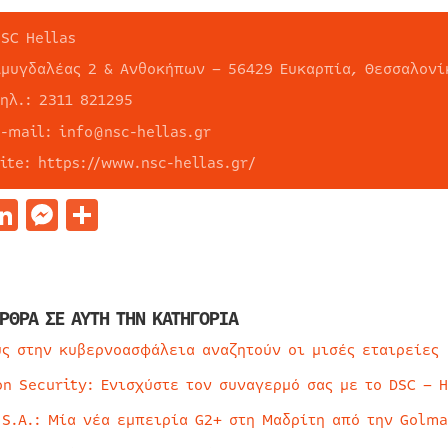
NSC Hellas
Αμυγδαλέας 2 & Ανθοκήπων – 56429 Ευκαρπία, Θεσσαλονί
τηλ.: 2311 821295
e-mail: info@nsc-hellas.gr
ite: https://www.nsc-hellas.gr/
acebook
LinkedIn
Messenger
Μοιραστείτε
ΡΘΡΑ ΣΕ ΑΥΤΗ ΤΗΝ ΚΑΤΗΓΟΡΙΑ
ύς στην κυβερνοασφάλεια αναζητούν οι μισές εταιρείες
on Security: Ενισχύστε τον συναγερμό σας με το DSC – 
 S.A.: Μία νέα εμπειρία G2+ στη Μαδρίτη από την Golma