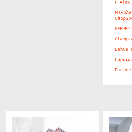
Η Ajax
Μεγάλε
υπάρχο
KEEPER
Olympi
Dahua 
Παράτα
Partne