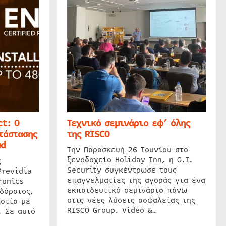
t: Ο
Τεχνικό σεμινάριο εφ’ όλης
τάστασης
της RISCO
ud
Την Παρασκευή 26 Ιουνίου στο
ξενοδοχείο Holiday Inn, η G.I.
ς
Security συγκέντρωσε τους
Previdia
επαγγελματίες της αγοράς για ένα
ronics
εκπαιδευτικό σεμινάριο πάνω
δόρατος,
στις νέες λύσεις ασφαλείας της
στία με
RISCO Group. Video &…
. Σε αυτό