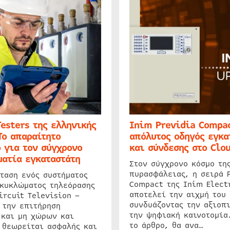
Testers της ελληνικής
Inim Previdia Compac
Το απαραίτητο
απόλυτος οδηγός εγκα
 για τον σύγχρονο
και σύνδεσης στο Clo
ατία εγκαταστάτη
Στον σύγχρονο κόσμο τη
πυρασφάλειας, η σειρά 
ταση ενός συστήματος
Compact της Inim Elect
 κυκλώματος τηλεόρασης
αποτελεί την αιχμή του 
ircuit Television –
συνδυάζοντας την αξιοπι
 την επιτήρηση
την ψηφιακή καινοτομία
 και μη χώρων και
το άρθρο, θα ανα…
 θεωρείται ασφαλής και