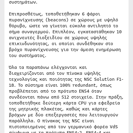
συστημάτων.
Επιπροσθέτως, τοποθετήθηκαν 6 φάροι
πυρανίχνευσης (beacons) σε χώρους με υψηλό
θόρυβο, ώστε να γίνεται εύκολα αντιληπτό το
σήμα συναγερμού. Επιπλέον, εγκαταστάθηκαν 10
ανιχνευτές διοξειδίου σε χώρους υψηλής
επικινδυνότητας, οι οποίοι συνδέθηκαν στο
βρόχο πυρανίχνευσης για την άμεση ενημέρωση
του συστήματος.
Όλα τα παραπάνω ελέγχονται και
διαχειρίζονται από τον πίνακα υψηλής
τεχνολογίας και ποιότητας της NSC Solution F1-
18. Το σύστημα είναι 100% redundant, όπως
προβλέπεται από το πρότυπο EN54 όταν
συνδέονται πάνω από 512 στοιχεία. Στην πράξη,
τοποθετήθηκε δεύτερη κάρτα CPU για εφεδρεία
της μητρικής πλακέτας, καθώς και κάρτες
βρόχων με δύο επεξεργαστές που λειτουργούν
παράλληλα. Ο πίνακας της NSC είναι
πιστοποιημένος από τον γερμανικό φορέα VdS
σύμφωνα με τα πρότυπα EN54-2, EN54-4 και