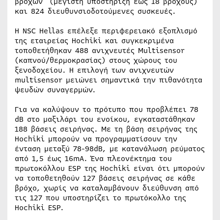
βρόχων (μέγιστη υποστήριξη έως 18 βρόχους)
και 824 διευθυνσιοδοτούμενες συσκευές.
Η NSC Hellas επέλεξε περιφερειακό εξοπλισμό
της εταιρείας Hochiki και συγκεκριμένα
τοποθετήθηκαν 488 ανιχνευτές Multisensor
(καπνού/θερμοκρασίας) στους χώρους του
ξενοδοχείου. Η επιλογή των ανιχνευτών
multisensor μειώνει σημαντικά την πιθανότητα
ψευδών συναγερμών.
Για να καλύψουν το πρότυπο που προβλέπει 78
dB στο μαξιλάρι του ενοίκου, εγκαταστάθηκαν
188 βάσεις σειρήνας. Με τη βάση σειρήνας της
Hochiki μπορούν να προγραμματίσουν την
ένταση μεταξύ 78-98dB, με κατανάλωση ρεύματος
από 1,5 έως 16mA. Ένα πλεονέκτημα του
πρωτοκόλλου ESP της Hochiki είναι ότι μπορούν
να τοποθετηθούν 127 βάσεις σειρήνας σε κάθε
βρόχο, χωρίς να καταλαμβάνουν διεύθυνση από
τις 127 που υποστηρίζει το πρωτόκολλο της
Hochiki ESP.