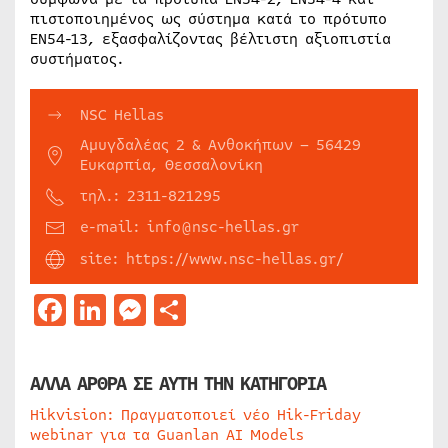
πιστοποιημένος ως σύστημα κατά το πρότυπο
EN54-13, εξασφαλίζοντας βέλτιστη αξιοπιστία
συστήματος.
NSC Hellas
Αμυγδαλέας 2 & Ανθοκήπων – 56429
Ευκαρπία, Θεσσαλονίκη
τηλ.: 2311-821295
e-mail: info@nsc-hellas.gr
site: https://www.nsc-hellas.gr/
Facebook
LinkedIn
Messenger
Μοιραστείτε
ΑΛΛΑ ΑΡΘΡΑ ΣΕ ΑΥΤΗ ΤΗΝ ΚΑΤΗΓΟΡΙΑ
Hikvision: Πραγματοποιεί νέο Hik-Friday
webinar για τα Guanlan AI Models